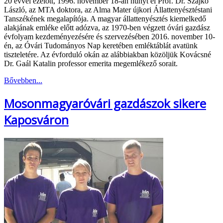
20 évvel ezelőtt, 1996. november 18-án hunyt el Prof. Dr. Szajkó
László, az MTA doktora, az Alma Mater újkori Állattenyésztéstani
Tanszékének megalapítója. A magyar állattenyésztés kiemelkedő
alakjának emléke előtt adózva, az 1970-ben végzett óvári gazdász
évfolyam kezdeményezésére és szervezésében 2016. november 10-
én, az Óvári Tudományos Nap keretében emléktáblát avatünk
tiszteletére. Az évforduló okán az alábbiakban közöljük Kovácsné
Dr. Gaál Katalin professor emerita megemlékező sorait.
Bővebben...
Mosonmagyaróvári gazdászok sikere
Kaposváron