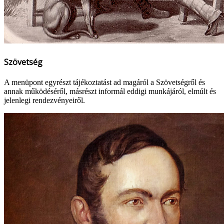
Szövetség
A menüpont egyrészt tájékoztatást ad magáról a Szövetségről és
annak működéséről, másrészt informál eddigi munkájáról, elmúlt és
jelenlegi rendezvényeiről.