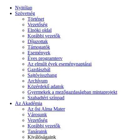
Nyitólap
Szövetség
Történet
Vezetőség
Elnöki oldal
Korábbi vezetők
Díjazottak
Támogatók
Események
Éves programterv
Az elmúlt évek eseménynaptárai
Gazdászbál
Sajtóvisszhang
Archívum
Közérdekű adatok
Gyermekek a mezőgazdaságban mintaprojekt
Szabadtéri színpad
Az Akadémia
Az ősi Alma Mater
Városunk
Vezetőség
Korábbi vezetők
Tanáraink
Kiválóságaink