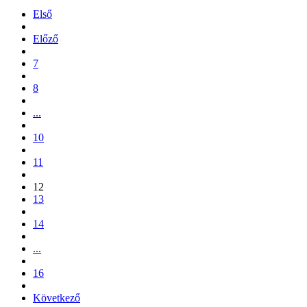
Első
Előző
7
8
...
10
11
12
13
14
...
16
Következő