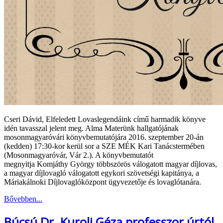
Cseri Dávid, Elfeledett Lovaslegendáink című harmadik könyve
idén tavasszal jelent meg. Alma Materünk hallgatójának
mosonmagyaróvári könyvbemutatójára 2016. szeptember 20-án
(kedden) 17:30-kor kerül sor a SZE MÉK Kari Tanácstermében
(Mosonmagyaróvár, Vár 2.). A könyvbemutatót
megnyitja Komjáthy György többszörös válogatott magyar díjlovas,
a magyar díjlovagló válogatott egykori szövetségi kapitánya, a
Máriakálnoki Díjlovaglóközpont ügyvezetője és lovaglótanára.
Bővebben...
Búcsú Dr. Kuroli Géza professzor úrtól