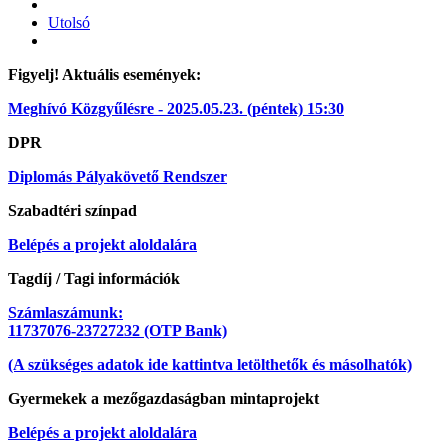
Utolsó
Figyelj! Aktuális események:
Meghívó Közgyűlésre - 2025.05.23. (péntek) 15:30
DPR
Diplomás Pályakövető Rendszer
Szabadtéri színpad
Belépés a projekt aloldalára
Tagdíj / Tagi információk
Számlaszámunk:
11737076-23727232 (OTP Bank)
(A szükséges adatok ide kattintva letölthetők és másolhatók)
Gyermekek a mezőgazdaságban mintaprojekt
Belépés a projekt aloldalára