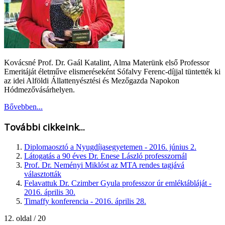
Kovácsné Prof. Dr. Gaál Katalint, Alma Materünk első Professor
Emeritáját életműve elismeréseként Sófalvy Ferenc-díjjal tüntették ki
az idei Alföldi Állattenyésztési és Mezőgazda Napokon
Hódmezővásárhelyen.
Bővebben...
További cikkeink...
Diplomaosztó a Nyugdíjasegyetemen - 2016. június 2.
Látogatás a 90 éves Dr. Enese László professzornál
Prof. Dr. Neményi Miklóst az MTA rendes tagjává
választották
Felavattuk Dr. Czimber Gyula professzor úr emléktábláját -
2016. április 30.
Timaffy konferencia - 2016. április 28.
12. oldal / 20