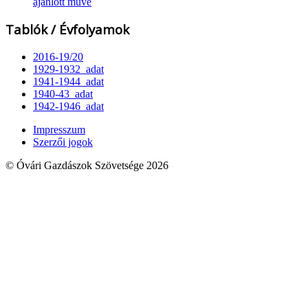
ajánlott műve
Tablók / Évfolyamok
2016-19/20
1929-1932_adat
1941-1944_adat
1940-43_adat
1942-1946_adat
Impresszum
Szerzői jogok
© Óvári Gazdászok Szövetsége 2026