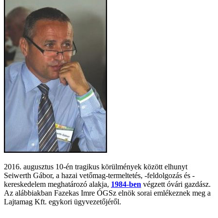
2016. augusztus 10-én tragikus körülmények között elhunyt
Seiwerth Gábor, a hazai vetőmag-termeltetés, -feldolgozás és -
kereskedelem meghatározó alakja,
1984-ben
végzett óvári gazdász.
Az alábbiakban Fazekas Imre ÓGSz elnök sorai emlékeznek meg a
Lajtamag Kft. egykori ügyvezetőjéről.