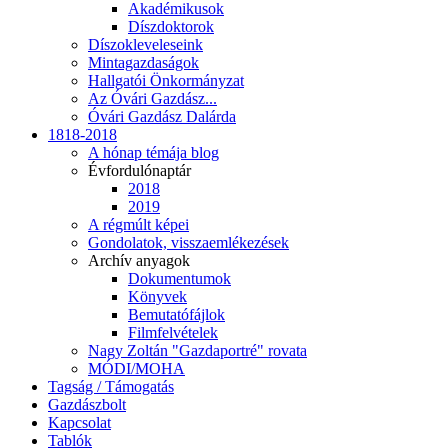
Akadémikusok
Díszdoktorok
Díszokleveleseink
Mintagazdaságok
Hallgatói Önkormányzat
Az Óvári Gazdász...
Óvári Gazdász Dalárda
1818-2018
A hónap témája blog
Évfordulónaptár
2018
2019
A régmúlt képei
Gondolatok, visszaemlékezések
Archív anyagok
Dokumentumok
Könyvek
Bemutatófájlok
Filmfelvételek
Nagy Zoltán "Gazdaportré" rovata
MÓDI/MOHA
Tagság / Támogatás
Gazdászbolt
Kapcsolat
Tablók