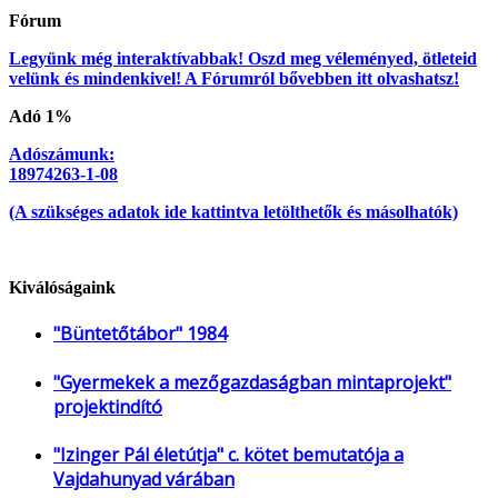
Fórum
Legyünk még interaktívabbak! Oszd meg véleményed, ötleteid
velünk és mindenkivel! A Fórumról bővebben itt olvashatsz!
Adó 1%
Adószámunk:
18974263-1-08
(A szükséges adatok ide kattintva letölthetők és másolhatók)
Kiválóságaink
"Büntetőtábor" 1984
"Gyermekek a mezőgazdaságban mintaprojekt"
projektindító
"Izinger Pál életútja" c. kötet bemutatója a
Vajdahunyad várában