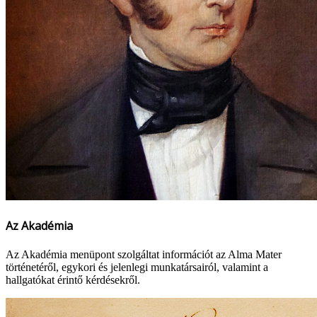
Az Akadémia
Az Akadémia menüpont szolgáltat információt az Alma Mater
történetéről, egykori és jelenlegi munkatársairól, valamint a
hallgatókat érintő kérdésekről.