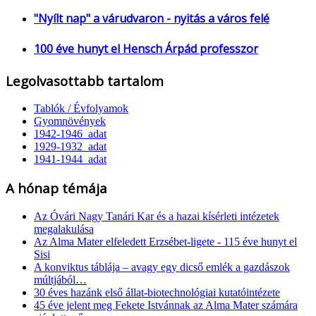
"Nyílt nap" a várudvaron - nyitás a város felé
100 éve hunyt el Hensch Árpád professzor
Legolvasottabb tartalom
Tablók / Évfolyamok
Gyomnövények
1942-1946_adat
1929-1932_adat
1941-1944_adat
A hónap témája
Az Óvári Nagy Tanári Kar és a hazai kísérleti intézetek
megalakulása
Az Alma Mater elfeledett Erzsébet-ligete - 115 éve hunyt el
Sisi
A konviktus táblája – avagy egy dicső emlék a gazdászok
múltjából…
30 éves hazánk első állat-biotechnológiai kutatóintézete
45 éve jelent meg Fekete Istvánnak az Alma Mater számára