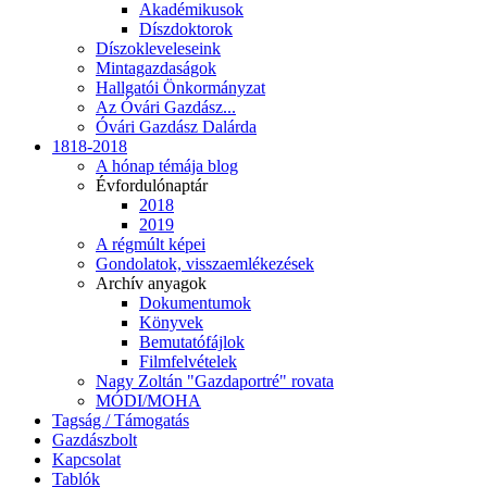
Akadémikusok
Díszdoktorok
Díszokleveleseink
Mintagazdaságok
Hallgatói Önkormányzat
Az Óvári Gazdász...
Óvári Gazdász Dalárda
1818-2018
A hónap témája blog
Évfordulónaptár
2018
2019
A régmúlt képei
Gondolatok, visszaemlékezések
Archív anyagok
Dokumentumok
Könyvek
Bemutatófájlok
Filmfelvételek
Nagy Zoltán "Gazdaportré" rovata
MÓDI/MOHA
Tagság / Támogatás
Gazdászbolt
Kapcsolat
Tablók