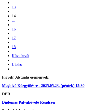
13
14
...
16
17
18
Következő
Utolsó
Figyelj! Aktuális események:
Meghívó Közgyűlésre - 2025.05.23. (péntek) 15:30
DPR
Diplomás Pályakövető Rendszer