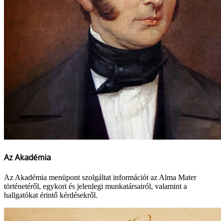
Az Akadémia
Az Akadémia menüpont szolgáltat információt az Alma Mater
történetéről, egykori és jelenlegi munkatársairól, valamint a
hallgatókat érintő kérdésekről.