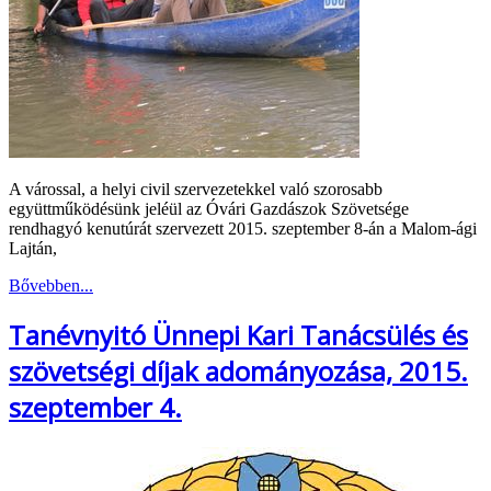
A várossal, a helyi civil szervezetekkel való szorosabb
együttműködésünk jeléül az Óvári Gazdászok Szövetsége
rendhagyó kenutúrát szervezett 2015. szeptember 8-án a Malom-ági
Lajtán,
Bővebben...
Tanévnyitó Ünnepi Kari Tanácsülés és
szövetségi díjak adományozása, 2015.
szeptember 4.