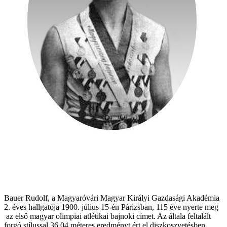
Bauer Rudolf, a Magyaróvári Magyar Királyi Gazdasági Akadémia
2. éves hallgatója 1900. július 15-én Párizsban, 115 éve nyerte meg
az első magyar olimpiai atlétikai bajnoki címet. Az általa feltalált
forgó stílussal 36,04 méteres eredményt ért el diszkoszvetésben.