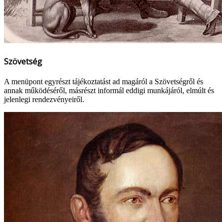
Szövetség
A menüpont egyrészt tájékoztatást ad magáról a Szövetségről és
annak működéséről, másrészt informál eddigi munkájáról, elmúlt és
jelenlegi rendezvényeiről.