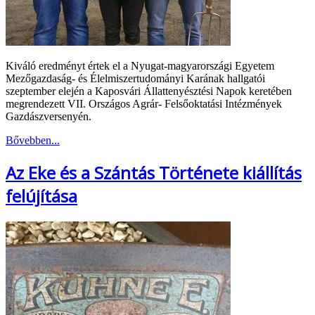
Kiváló eredményt értek el a Nyugat-magyarországi Egyetem
Mezőgazdaság- és Élelmiszertudományi Karának hallgatói
szeptember elején a Kaposvári Állattenyésztési Napok keretében
megrendezett VII. Országos Agrár- Felsőoktatási Intézmények
Gazdászversenyén.
Bővebben...
Az Eke és a Szántás Története kiállítás
felújítása