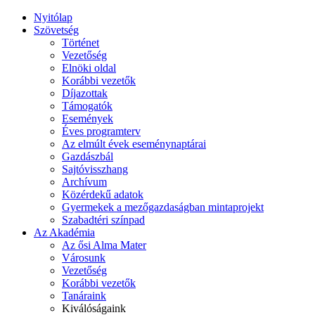
Nyitólap
Szövetség
Történet
Vezetőség
Elnöki oldal
Korábbi vezetők
Díjazottak
Támogatók
Események
Éves programterv
Az elmúlt évek eseménynaptárai
Gazdászbál
Sajtóvisszhang
Archívum
Közérdekű adatok
Gyermekek a mezőgazdaságban mintaprojekt
Szabadtéri színpad
Az Akadémia
Az ősi Alma Mater
Városunk
Vezetőség
Korábbi vezetők
Tanáraink
Kiválóságaink