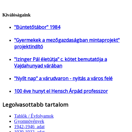
Kiválóságaink
"Büntetőtábor" 1984
"Gyermekek a mezőgazdaságban mintaprojekt"
projektindító
"Izinger Pál életútja" c. kötet bemutatója a
Vajdahunyad várában
"Nyílt nap" a várudvaron - nyitás a város felé
100 éve hunyt el Hensch Árpád professzor
Legolvasottabb tartalom
Tablók / Évfolyamok
Gyomnövények
1942-1946_adat
1929-1932_adat