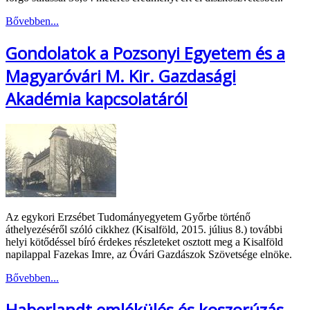
Bővebben...
Gondolatok a Pozsonyi Egyetem és a
Magyaróvári M. Kir. Gazdasági
Akadémia kapcsolatáról
Az egykori Erzsébet Tudományegyetem Győrbe történő
áthelyezéséről szóló cikkhez (Kisalföld, 2015. július 8.) további
helyi kötődéssel bíró érdekes részleteket osztott meg a Kisalföld
napilappal Fazekas Imre, az Óvári Gazdászok Szövetsége elnöke.
Bővebben...
Haberlandt emlékülés és koszorúzás,