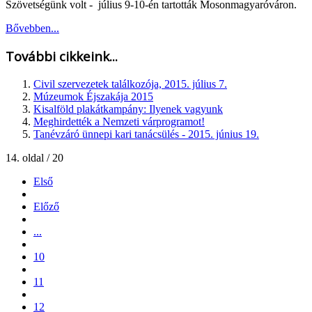
Szövetségünk volt - július 9-10-én tartották Mosonmagyaróváron.
Bővebben...
További cikkeink...
Civil szervezetek találkozója, 2015. július 7.
Múzeumok Éjszakája 2015
Kisalföld plakátkampány: Ilyenek vagyunk
Meghirdették a Nemzeti várprogramot!
Tanévzáró ünnepi kari tanácsülés - 2015. június 19.
14. oldal / 20
Első
Előző
...
10
11
12