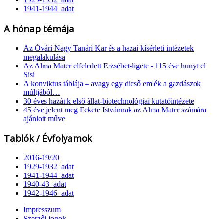
1941-1944_adat
A hónap témája
Az Óvári Nagy Tanári Kar és a hazai kísérleti intézetek
megalakulása
Az Alma Mater elfeledett Erzsébet-ligete - 115 éve hunyt el
Sisi
A konviktus táblája – avagy egy dicső emlék a gazdászok
múltjából…
30 éves hazánk első állat-biotechnológiai kutatóintézete
45 éve jelent meg Fekete Istvánnak az Alma Mater számára
ajánlott műve
Tablók / Évfolyamok
2016-19/20
1929-1932_adat
1941-1944_adat
1940-43_adat
1942-1946_adat
Impresszum
Szerzői jogok