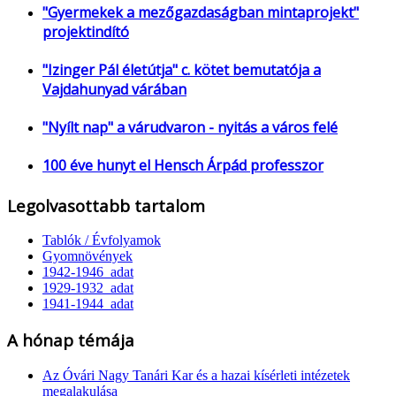
"Gyermekek a mezőgazdaságban mintaprojekt"
projektindító
"Izinger Pál életútja" c. kötet bemutatója a
Vajdahunyad várában
"Nyílt nap" a várudvaron - nyitás a város felé
100 éve hunyt el Hensch Árpád professzor
Legolvasottabb tartalom
Tablók / Évfolyamok
Gyomnövények
1942-1946_adat
1929-1932_adat
1941-1944_adat
A hónap témája
Az Óvári Nagy Tanári Kar és a hazai kísérleti intézetek
megalakulása