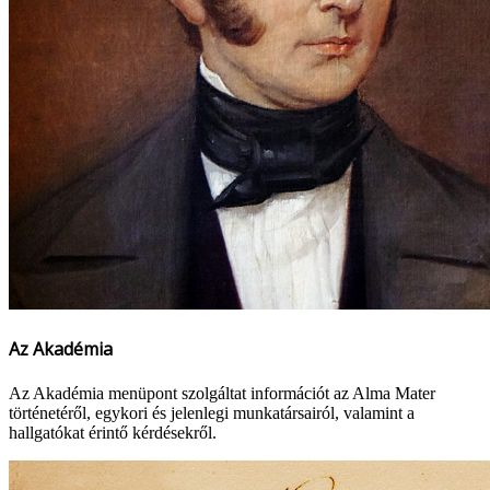
Az Akadémia
Az Akadémia menüpont szolgáltat információt az Alma Mater
történetéről, egykori és jelenlegi munkatársairól, valamint a
hallgatókat érintő kérdésekről.