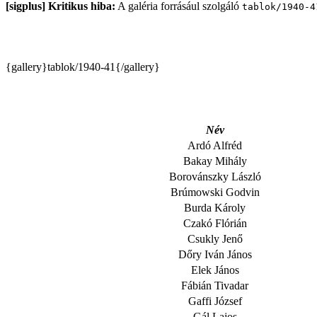
[sigplus] Kritikus hiba:
A galéria forrásául szolgáló
tablok/1940-4
{gallery}tablok/1940-41{/gallery}
Név
Ardó Alfréd
Bakay Mihály
Borovánszky László
Brúmowski Godvin
Burda Károly
Czakó Flórián
Csukly Jenő
Dőry Iván János
Elek János
Fábián Tivadar
Gaffi József
Gál Lajos