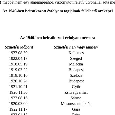
mappát nem egy alapmappához viszonyított relatív útvonallal adta me
1
Az 1940-ben beiratkozott évfolyam tagjainak fellelhető arcképei
Az 1940-ben beiratkozott évfolyam névsora
Születési időpont
Születési hely vagy lakhely
1922.08.30.
Kellemes
1922.04.17.
Szeged
1918.05.19.
Malacka
1919.03.22.
Budapest
1918.10.16.
Szelőce
1920.10.24.
Budapest
1921.10.21.
Győr
1920.11.30.
Zsitvagyarmat
1922.08.16.
Sárosd
1920.03.09.
Mosonszentmiklós
1922.11.17.
Gara
1922.04.13.
Bécs