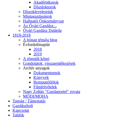
Akadémikusok
Díszdoktorok
Díszokleveleseink
Mintagazdaságok
Hallgatói Önkormányzat
Az Óvári Gazdász...
Óvári Gazdász Dalárda
1818-2018
A hónap témája blog
Évfordulónaptár
2018
2019
A régmúlt képei
Gondolatok, visszaemlékezések
Archív anyagok
Dokumentumok
Könyvek
Bemutatófájlok
Filmfelvételek
Nagy Zoltán "Gazdaportré" rovata
MÓDI/MOHA
Tagság / Támogatás
Gazdászbolt
Kapcsolat
Tablók