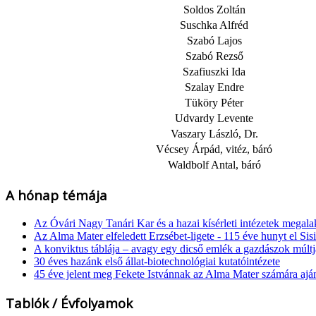
Soldos Zoltán
Suschka Alfréd
Szabó Lajos
Szabó Rezső
Szafiuszki Ida
Szalay Endre
Tüköry Péter
Udvardy Levente
Vaszary László, Dr.
Vécsey Árpád, vitéz, báró
Waldbolf Antal, báró
A hónap témája
Az Óvári Nagy Tanári Kar és a hazai kísérleti intézetek megala
Az Alma Mater elfeledett Erzsébet-ligete - 115 éve hunyt el Sisi
A konviktus táblája – avagy egy dicső emlék a gazdászok múl
30 éves hazánk első állat-biotechnológiai kutatóintézete
45 éve jelent meg Fekete Istvánnak az Alma Mater számára ajá
Tablók / Évfolyamok