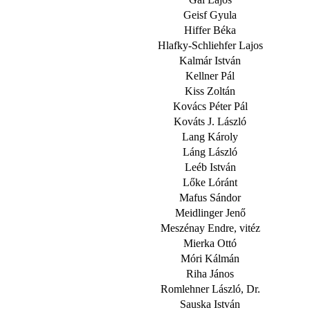
Geisf Gyula
Hiffer Béka
Hlafky-Schliehfer Lajos
Kalmár István
Kellner Pál
Kiss Zoltán
Kovács Péter Pál
Kováts J. László
Lang Károly
Láng László
Leéb István
Lőke Lóránt
Mafus Sándor
Meidlinger Jenő
Meszénay Endre, vitéz
Mierka Ottó
Móri Kálmán
Riha János
Romlehner László, Dr.
Sauska István