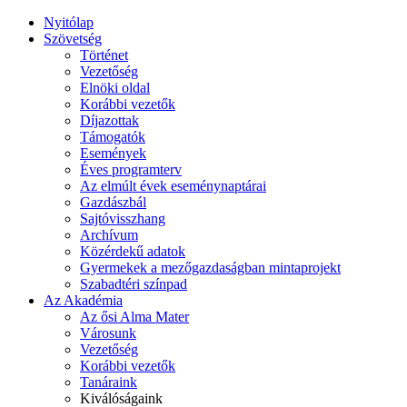
Nyitólap
Szövetség
Történet
Vezetőség
Elnöki oldal
Korábbi vezetők
Díjazottak
Támogatók
Események
Éves programterv
Az elmúlt évek eseménynaptárai
Gazdászbál
Sajtóvisszhang
Archívum
Közérdekű adatok
Gyermekek a mezőgazdaságban mintaprojekt
Szabadtéri színpad
Az Akadémia
Az ősi Alma Mater
Városunk
Vezetőség
Korábbi vezetők
Tanáraink
Kiválóságaink