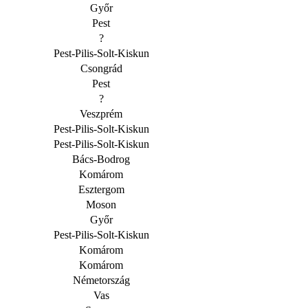
Győr
Pest
?
P
est-Pilis-Solt-Kiskun
Csongrád
Pest
?
Veszprém
P
est-Pilis-Solt-Kiskun
P
est-Pilis-Solt-Kiskun
Bács-Bodrog
Komárom
Esztergom
Moson
Győr
P
est-Pilis-Solt-Kiskun
Komárom
Komárom
Németország
Vas