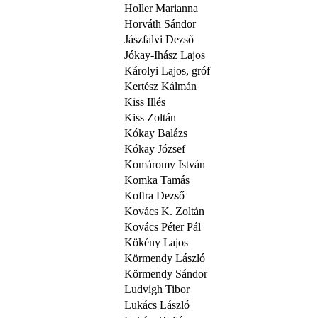
Holler Marianna
Horváth Sándor
Jászfalvi Dezső
Jókay-Ihász Lajos
Károlyi Lajos, gróf
Kertész Kálmán
Kiss Illés
Kiss Zoltán
Kókay Balázs
Kókay József
Komáromy István
Komka Tamás
Koftra Dezső
Kovács K. Zoltán
Kovács Péter Pál
Kökény Lajos
Körmendy László
Körmendy Sándor
Ludvigh Tibor
Lukács László