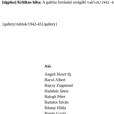
[sigplus] Kritikus hiba:
A galéria forrásául szolgáló
tablok/1942-4
{gallery}tablok/1942-43{/gallery}
Név
Angeli József ifj.
Bacsó Albert
Bajcsy Zsigmond
Hadabás János
Balogh Péter
Bartalos István
Bántay Hilda
Bendy Gyula