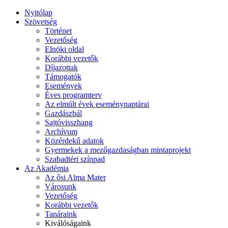
Nyitólap
Szövetség
Történet
Vezetőség
Elnöki oldal
Korábbi vezetők
Díjazottak
Támogatók
Események
Éves programterv
Az elmúlt évek eseménynaptárai
Gazdászbál
Sajtóvisszhang
Archívum
Közérdekű adatok
Gyermekek a mezőgazdaságban mintaprojekt
Szabadtéri színpad
Az Akadémia
Az ősi Alma Mater
Városunk
Vezetőség
Korábbi vezetők
Tanáraink
Kiválóságaink