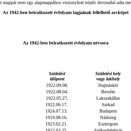
mappát nem egy alapmappához viszonyított relatív útvonallal adta me
3
Az 1942-ben beiratkozott évfolyam tagjainak fellelhető arcképei
Az 1942-ben beiratkozott évfolyam névsora
Születési
Születési hely
időpont
vagy lakhely
1922.09.08.
Hajmáskér
1922.08.04.
Berzéte
1922.05.27.
Lakszakállas
1922.06.17.
Sarkad
1924.07.13.
Budapest
1919.08.16.
Nádszeg
1923.02.21.
Esztergom
1922.03.25.
Székesfehérvár