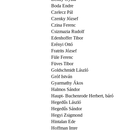
Boda Endre
Czelecz Pál
Czenky József
Czina Ferenc
Csizmazia Rudolf
Edenhoffer Tibor
Erényi Ottó
Fratrits József
Füle Ferenc
Füves Tibor
Goldschmidt László
Gróf István
Gyarmathy Ákos
Halmos Sándor
Haupt- Buchenrode Herbert, báró
Hegedűs László
Hegedűs Sándor
Hegyi Zsigmond
Hintalan Ede
Hoffman Imre