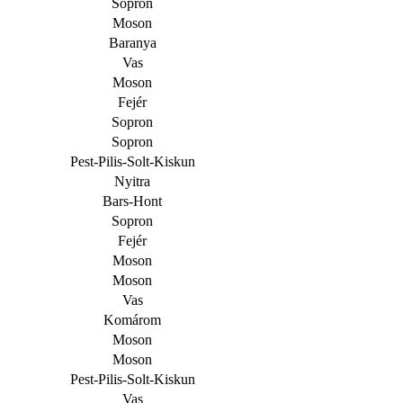
Sopron
Moson
Baranya
Vas
Moson
Fejér
Sopron
Sopron
P
est-Pilis-Solt-Kiskun
Nyitra
Bars-Hont
Sopron
Fejér
Moson
Moson
Vas
Komárom
Moson
Moson
P
est-Pilis-Solt-Kiskun
Vas