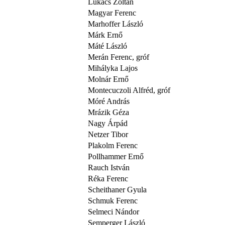
Lukács Zoltán
Magyar Ferenc
Marhoffer László
Márk Ernő
Máté László
Merán Ferenc, gróf
Mihályka Lajos
Molnár Ernő
Montecuczoli Alfréd, gróf
Móré András
Mrázik Géza
Nagy Árpád
Netzer Tibor
Plakolm Ferenc
Pollhammer Ernő
Rauch István
Réka Ferenc
Scheithaner Gyula
Schmuk Ferenc
Selmeci Nándor
Semperger László