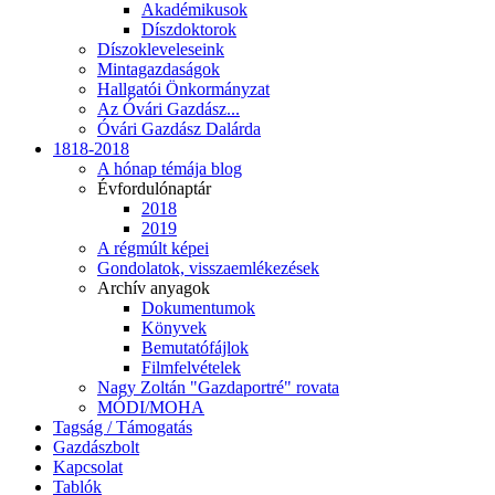
Akadémikusok
Díszdoktorok
Díszokleveleseink
Mintagazdaságok
Hallgatói Önkormányzat
Az Óvári Gazdász...
Óvári Gazdász Dalárda
1818-2018
A hónap témája blog
Évfordulónaptár
2018
2019
A régmúlt képei
Gondolatok, visszaemlékezések
Archív anyagok
Dokumentumok
Könyvek
Bemutatófájlok
Filmfelvételek
Nagy Zoltán "Gazdaportré" rovata
MÓDI/MOHA
Tagság / Támogatás
Gazdászbolt
Kapcsolat
Tablók