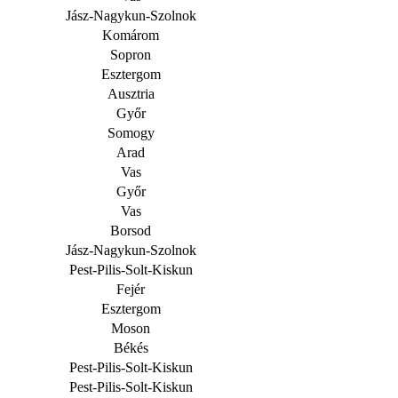
Jász-Nagykun-Szolnok
Komárom
Sopron
Esztergom
Ausztria
Győr
Somogy
Arad
Vas
Győr
Vas
Borsod
Jász-Nagykun-Szolnok
P
est-Pilis-Solt-Kiskun
Fejér
Esztergom
Moson
Békés
P
est-Pilis-Solt-Kiskun
P
est-Pilis-Solt-Kiskun