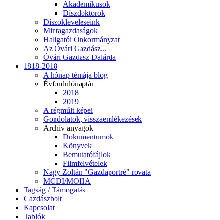
Akadémikusok
Díszdoktorok
Díszokleveleseink
Mintagazdaságok
Hallgatói Önkormányzat
Az Óvári Gazdász...
Óvári Gazdász Dalárda
1818-2018
A hónap témája blog
Évfordulónaptár
2018
2019
A régmúlt képei
Gondolatok, visszaemlékezések
Archív anyagok
Dokumentumok
Könyvek
Bemutatófájlok
Filmfelvételek
Nagy Zoltán "Gazdaportré" rovata
MÓDI/MOHA
Tagság / Támogatás
Gazdászbolt
Kapcsolat
Tablók