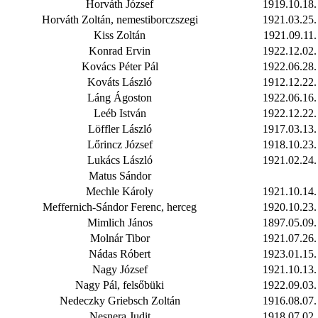
Horváth József
1919.10.18.
Horváth Zoltán, nemestiborczszegi
1921.03.25.
Kiss Zoltán
1921.09.11.
Konrad Ervin
1922.12.02.
Kovács Péter Pál
1922.06.28.
Kováts László
1912.12.22.
Láng Ágoston
1922.06.16.
Leéb István
1922.12.22.
Löffler László
1917.03.13.
Lőrincz József
1918.10.23.
Lukács László
1921.02.24.
Matus Sándor
Mechle Károly
1921.10.14.
Meffernich-Sándor Ferenc, herceg
1920.10.23.
Mimlich János
1897.05.09.
Molnár Tibor
1921.07.26.
Nádas Róbert
1923.01.15.
Nagy József
1921.10.13.
Nagy Pál, felsőbüki
1922.09.03.
Nedeczky Griebsch Zoltán
1916.08.07.
Nesnera Judit
1918.07.02.