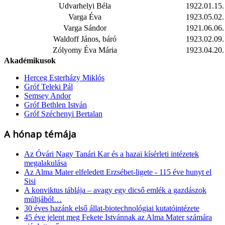
Udvarhelyi Béla
1922.01.15.
Varga Éva
1923.05.02.
Varga Sándor
1921.06.06.
Waldoff János, báró
1923.02.09.
Zólyomy Éva Mária
1923.04.20.
Akadémikusok
Herceg Esterházy Miklós
Gróf Teleki Pál
Semsey Andor
Gróf Bethlen István
Gróf Széchenyi Bertalan
A hónap témája
Az Óvári Nagy Tanári Kar és a hazai kísérleti intézetek
megalakulása
Az Alma Mater elfeledett Erzsébet-ligete - 115 éve hunyt el
Sisi
A konviktus táblája – avagy egy dicső emlék a gazdászok
múltjából…
30 éves hazánk első állat-biotechnológiai kutatóintézete
45 éve jelent meg Fekete Istvánnak az Alma Mater számára