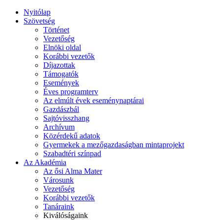
Nyitólap
Szövetség
Történet
Vezetőség
Elnöki oldal
Korábbi vezetők
Díjazottak
Támogatók
Események
Éves programterv
Az elmúlt évek eseménynaptárai
Gazdászbál
Sajtóvisszhang
Archívum
Közérdekű adatok
Gyermekek a mezőgazdaságban mintaprojekt
Szabadtéri színpad
Az Akadémia
Az ősi Alma Mater
Városunk
Vezetőség
Korábbi vezetők
Tanáraink
Kiválóságaink