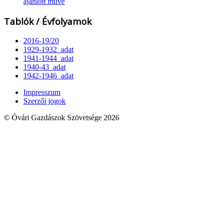
ajánlott műve
Tablók / Évfolyamok
2016-19/20
1929-1932_adat
1941-1944_adat
1940-43_adat
1942-1946_adat
Impresszum
Szerzői jogok
© Óvári Gazdászok Szövetsége 2026