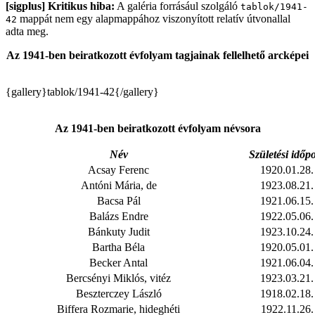
[sigplus] Kritikus hiba:
A galéria forrásául szolgáló
tablok/1941-
mappát nem egy alapmappához viszonyított relatív útvonallal
42
adta meg.
Az 1941-ben beiratkozott évfolyam tagjainak fellelhető arcképei
{gallery}tablok/1941-42{/gallery}
Az 1941-ben beiratkozott évfolyam névsora
Név
Születési időp
Acsay Ferenc
1920.01.28.
Antóni Mária, de
1923.08.21.
Bacsa Pál
1921.06.15.
Balázs Endre
1922.05.06.
Bánkuty Judit
1923.10.24.
Bartha Béla
1920.05.01.
Becker Antal
1921.06.04.
Bercsényi Miklós, vitéz
1923.03.21.
Beszterczey László
1918.02.18.
Biffera Rozmarie, hideghéti
1922.11.26.