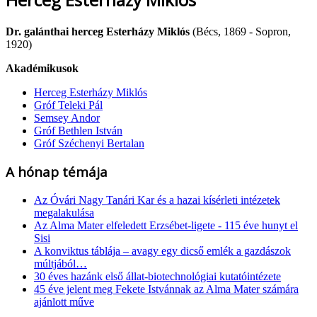
Dr. galánthai herceg Esterházy Miklós
(Bécs, 1869 - Sopron,
1920)
Akadémikusok
Herceg Esterházy Miklós
Gróf Teleki Pál
Semsey Andor
Gróf Bethlen István
Gróf Széchenyi Bertalan
A hónap témája
Az Óvári Nagy Tanári Kar és a hazai kísérleti intézetek
megalakulása
Az Alma Mater elfeledett Erzsébet-ligete - 115 éve hunyt el
Sisi
A konviktus táblája – avagy egy dicső emlék a gazdászok
múltjából…
30 éves hazánk első állat-biotechnológiai kutatóintézete
45 éve jelent meg Fekete Istvánnak az Alma Mater számára
ajánlott műve