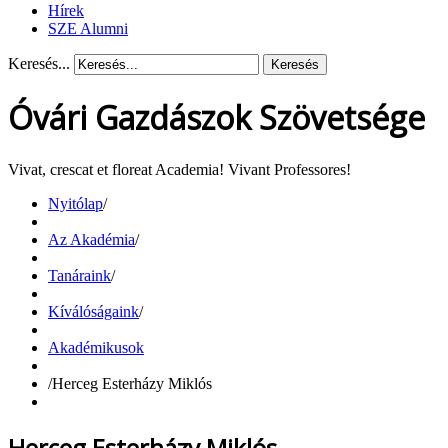
Hírek
SZE Alumni
Keresés...
Keresés
Óvári Gazdászok Szövetsége
Vivat, crescat et floreat Academia! Vivant Professores!
Nyitólap
/
Az Akadémia
/
Tanáraink
/
Kíválóságaink
/
Akadémikusok
/
Herceg Esterházy Miklós
Herceg Esterházy Miklós