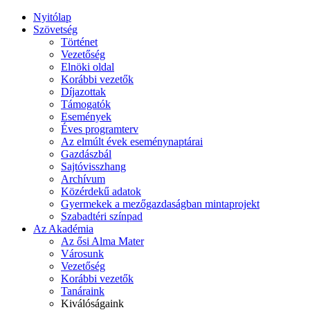
Nyitólap
Szövetség
Történet
Vezetőség
Elnöki oldal
Korábbi vezetők
Díjazottak
Támogatók
Események
Éves programterv
Az elmúlt évek eseménynaptárai
Gazdászbál
Sajtóvisszhang
Archívum
Közérdekű adatok
Gyermekek a mezőgazdaságban mintaprojekt
Szabadtéri színpad
Az Akadémia
Az ősi Alma Mater
Városunk
Vezetőség
Korábbi vezetők
Tanáraink
Kiválóságaink