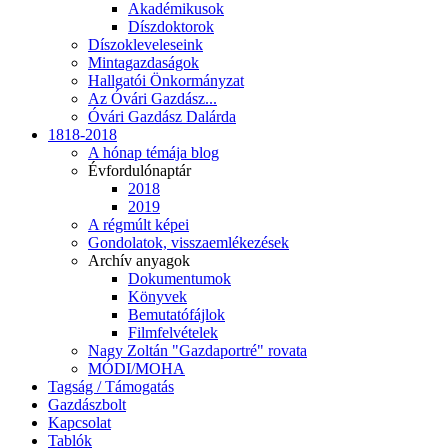
Akadémikusok
Díszdoktorok
Díszokleveleseink
Mintagazdaságok
Hallgatói Önkormányzat
Az Óvári Gazdász...
Óvári Gazdász Dalárda
1818-2018
A hónap témája blog
Évfordulónaptár
2018
2019
A régmúlt képei
Gondolatok, visszaemlékezések
Archív anyagok
Dokumentumok
Könyvek
Bemutatófájlok
Filmfelvételek
Nagy Zoltán "Gazdaportré" rovata
MÓDI/MOHA
Tagság / Támogatás
Gazdászbolt
Kapcsolat
Tablók