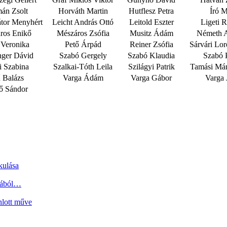
án Zsolt
Horváth Martin
Hutflesz Petra
Író M
tor Menyhért
Leicht András Ottó
Leitold Eszter
Ligeti 
ros Enikő
Mészáros Zsófia
Musitz Ádám
Németh A
 Veronika
Pető Árpád
Reiner Zsófia
Sárvári Lore
nger Dávid
Szabó Gergely
Szabó Klaudia
Szabó P
i Szabina
Szalkai-Tóth Leila
Szilágyi Patrik
Tamási Már
 Balázs
Varga Ádám
Varga Gábor
Varga 
ő Sándor
kulása
tjából…
nlott műve