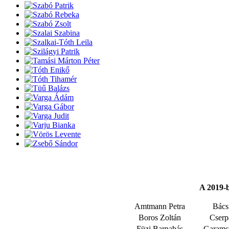
A 2019-b
Amtmann Petra
Bácsi
Boros Zoltán
Cserp
Füzi Barnabás
Garamsz