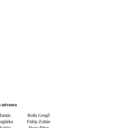
m
névsora
Tamás
Bolla Gergő
oglárka
Fülöp Zoltán
Zoltán
Hege Péter