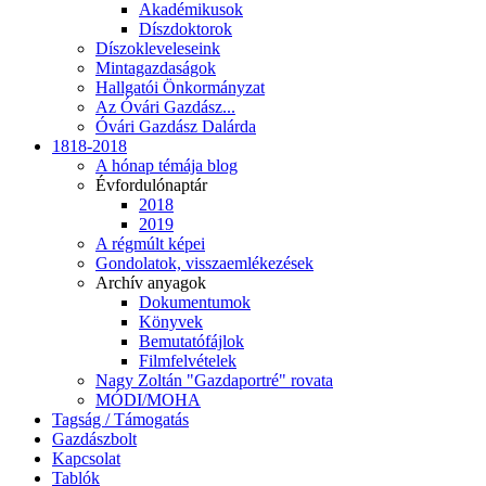
Akadémikusok
Díszdoktorok
Díszokleveleseink
Mintagazdaságok
Hallgatói Önkormányzat
Az Óvári Gazdász...
Óvári Gazdász Dalárda
1818-2018
A hónap témája blog
Évfordulónaptár
2018
2019
A régmúlt képei
Gondolatok, visszaemlékezések
Archív anyagok
Dokumentumok
Könyvek
Bemutatófájlok
Filmfelvételek
Nagy Zoltán "Gazdaportré" rovata
MÓDI/MOHA
Tagság / Támogatás
Gazdászbolt
Kapcsolat
Tablók