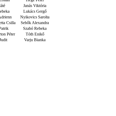
áté
Janás Viktória
Rebeka
Lukács Gergő
drienn
Nyikovics Sarolta
tta Csilla
Sebők Alexandra
atrik
Szabó Rebeka
ton Péter
Tóth Enikő
Judit
Varju Bianka