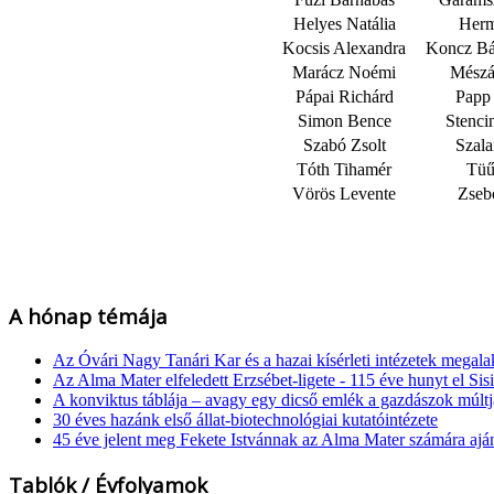
Helyes Natália
Herm
Kocsis Alexandra
Koncz Bá
Marácz Noémi
Mészá
Pápai Richárd
Papp
Simon Bence
Stenci
Szabó Zsolt
Szala
Tóth Tihamér
Tüű
Vörös Levente
Zseb
A hónap témája
Az Óvári Nagy Tanári Kar és a hazai kísérleti intézetek megala
Az Alma Mater elfeledett Erzsébet-ligete - 115 éve hunyt el Sisi
A konviktus táblája – avagy egy dicső emlék a gazdászok múl
30 éves hazánk első állat-biotechnológiai kutatóintézete
45 éve jelent meg Fekete Istvánnak az Alma Mater számára ajá
Tablók / Évfolyamok