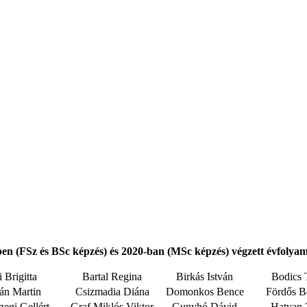
en (
FSz és BSc képzés) és 2020-ban (MSc képzés)
végzett évfolya
 Brigitta
Bartal Regina
Birkás István
Bodics 
án Martin
Csizmadia Diána
Domonkos Bence
Fördős B
egi Gellért
Graf Miklós Viktor
Gunyhó Dávid
Hatvan 