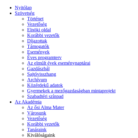
Nyitólap
Szövetség
Történet
Vezetőség
Elnöki oldal
Korábbi vezetők
Díjazottak
Támogatók
Események
Éves programterv
Az elmúlt évek eseménynaptárai
Gazdászbál
Sajtóvisszhang
Archívum
Közérdekű adatok
Gyermekek a mezőgazdaságban mintaprojekt
Szabadtéri színpad
Az Akadémia
Az ősi Alma Mater
Városunk
Vezetőség
Korábbi vezetők
Tanáraink
Kiválóságaink