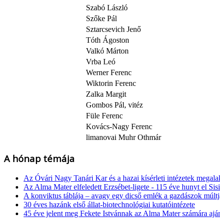
Szabó László
Szőke Pál
Sztarcsevich Jenő
Tóth Ágoston
Valkó Márton
Vrba Leó
Werner Ferenc
Wiktorin Ferenc
Zalka Margit
Gombos Pál, vitéz
Füle Ferenc
Kovács-Nagy Ferenc
limanovai Muhr Othmár
A hónap témája
Az Óvári Nagy Tanári Kar és a hazai kísérleti intézetek megala
Az Alma Mater elfeledett Erzsébet-ligete - 115 éve hunyt el Sisi
A konviktus táblája – avagy egy dicső emlék a gazdászok múl
30 éves hazánk első állat-biotechnológiai kutatóintézete
45 éve jelent meg Fekete Istvánnak az Alma Mater számára ajá