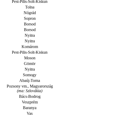
Pest-Pilis-Solt-Kiskun
Tolna
Nógrád
Sopron
Borsod
Borsod
Nyitra
Nyitra
Komárom
Pest-Pilis-Solt-Kiskun
Moson
Gömör
Nyitra
Somogy
Abaúj-Torna
Pozsony vm., Magyarország
(ma: Szlovákia)
Bács-Bodrog
Veszprém
Baranya
Vas