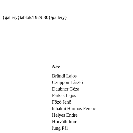
{gallery}tablok/1929-30{/gallery}
Név
Bründl Lajos
Czuppon László
Daubner Géza
Farkas Lajos
Főző Jenő
hihalmi Harmos Ferenc
Helyes Endre
Horváth Imre
Iung Pál