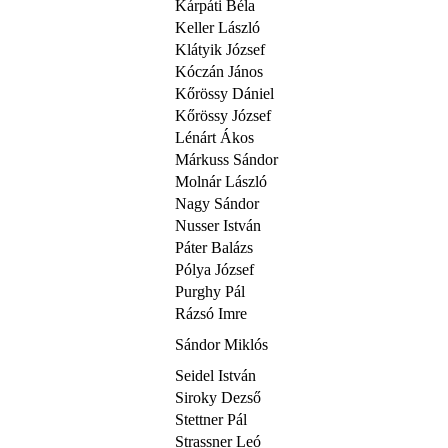
Kárpáti Béla
Keller László
Klátyik József
Kóczán János
Kőrössy Dániel
Kőrössy József
Lénárt Ákos
Márkuss Sándor
Molnár László
Nagy Sándor
Nusser István
Páter Balázs
Pólya József
Purghy Pál
Rázsó Imre
Sándor Miklós
Seidel István
Siroky Dezső
Stettner Pál
Strassner Leó