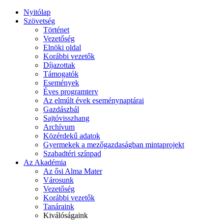
Nyitólap
Szövetség
Történet
Vezetőség
Elnöki oldal
Korábbi vezetők
Díjazottak
Támogatók
Események
Éves programterv
Az elmúlt évek eseménynaptárai
Gazdászbál
Sajtóvisszhang
Archívum
Közérdekű adatok
Gyermekek a mezőgazdaságban mintaprojekt
Szabadtéri színpad
Az Akadémia
Az ősi Alma Mater
Városunk
Vezetőség
Korábbi vezetők
Tanáraink
Kiválóságaink