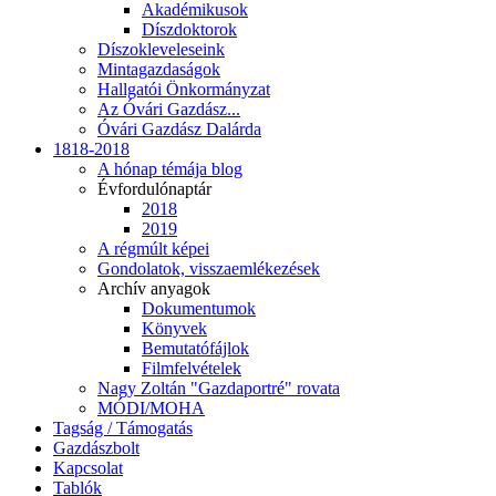
Akadémikusok
Díszdoktorok
Díszokleveleseink
Mintagazdaságok
Hallgatói Önkormányzat
Az Óvári Gazdász...
Óvári Gazdász Dalárda
1818-2018
A hónap témája blog
Évfordulónaptár
2018
2019
A régmúlt képei
Gondolatok, visszaemlékezések
Archív anyagok
Dokumentumok
Könyvek
Bemutatófájlok
Filmfelvételek
Nagy Zoltán "Gazdaportré" rovata
MÓDI/MOHA
Tagság / Támogatás
Gazdászbolt
Kapcsolat
Tablók