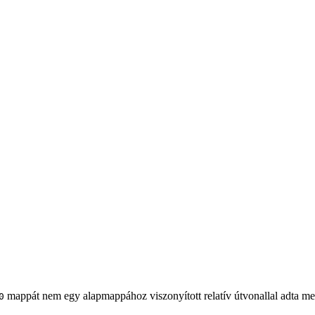
mappát nem egy alapmappához viszonyított relatív útvonallal adta me
0