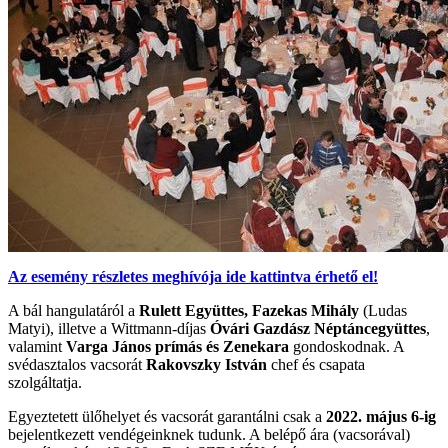
Az esemény részletes meghívója ide kattintva érhető el!
A bál hangulatáról a
Rulett Együttes,
Fazekas Mihály
(Ludas
Matyi), illetve a Wittmann-díjas
Óvári Gazdász Néptáncegyüttes
,
valamint
Varga János prímás és Zenekara
gondoskodnak. A
svédasztalos vacsorát
Rakovszky István
chef és csapata
szolgáltatja.
Egyeztetett ülőhelyet és vacsorát garantálni csak a
2022. május 6-ig
bejelentkezett vendégeinknek tudunk. A belépő ára (vacsorával)