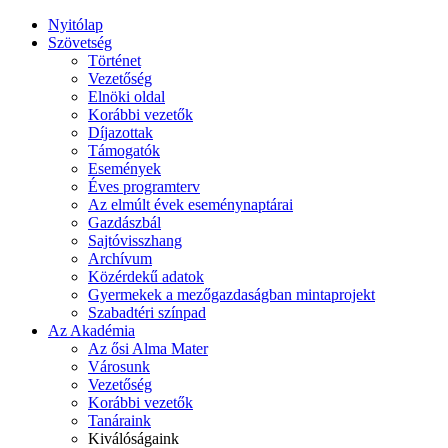
Nyitólap
Szövetség
Történet
Vezetőség
Elnöki oldal
Korábbi vezetők
Díjazottak
Támogatók
Események
Éves programterv
Az elmúlt évek eseménynaptárai
Gazdászbál
Sajtóvisszhang
Archívum
Közérdekű adatok
Gyermekek a mezőgazdaságban mintaprojekt
Szabadtéri színpad
Az Akadémia
Az ősi Alma Mater
Városunk
Vezetőség
Korábbi vezetők
Tanáraink
Kiválóságaink