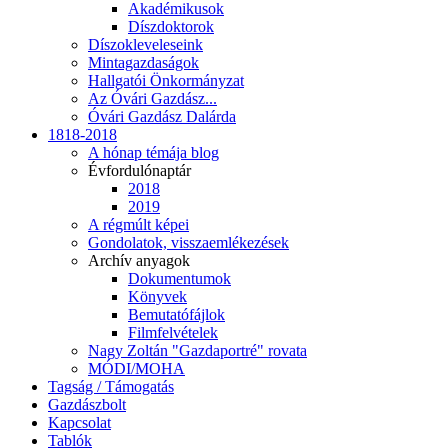
Akadémikusok
Díszdoktorok
Díszokleveleseink
Mintagazdaságok
Hallgatói Önkormányzat
Az Óvári Gazdász...
Óvári Gazdász Dalárda
1818-2018
A hónap témája blog
Évfordulónaptár
2018
2019
A régmúlt képei
Gondolatok, visszaemlékezések
Archív anyagok
Dokumentumok
Könyvek
Bemutatófájlok
Filmfelvételek
Nagy Zoltán "Gazdaportré" rovata
MÓDI/MOHA
Tagság / Támogatás
Gazdászbolt
Kapcsolat
Tablók