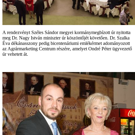
A rendezvényt Széles Sándor megyei kormánymegbízott úr nyitotta
meg Dr. Nagy István miniszter úr köszöntőjét követően. Dr. Szalka
Éva dékánasszony pedig bicentenáriumi emlékérmet adományozott
az Agrármarketing Centrum részére, amelyet Ondré Péter ügyvezető
úr vehetett át.