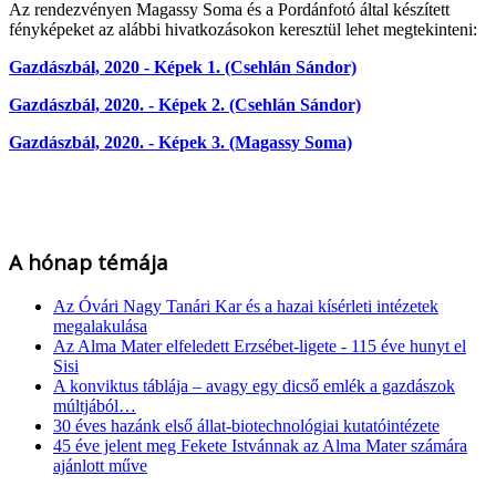
Az rendezvényen Magassy Soma és a Pordánfotó által készített
fényképeket az alábbi hivatkozásokon keresztül lehet megtekinteni:
Gazdászbál, 2020 - Képek 1. (Csehlán Sándor)
Gazdászbál, 2020. - Képek 2.
(Csehlán Sándor)
Gazdászbál, 2020. - Képek 3. (Magassy Soma)
A hónap témája
Az Óvári Nagy Tanári Kar és a hazai kísérleti intézetek
megalakulása
Az Alma Mater elfeledett Erzsébet-ligete - 115 éve hunyt el
Sisi
A konviktus táblája – avagy egy dicső emlék a gazdászok
múltjából…
30 éves hazánk első állat-biotechnológiai kutatóintézete
45 éve jelent meg Fekete Istvánnak az Alma Mater számára
ajánlott műve