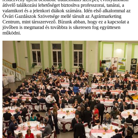
átívelő találkozási lehetőséget biztosítva professzorai, tanárai, a
valamikori és a jelenkori diákok számára. Idén első alkalommal az
Óvári Gazdászok Szövetsége mellé társult az Agrármarketing
Centrum, mint társszervező. Bízunk abban, hogy ez a kapcsolat a
jövőben is megmarad és továbbra is sikeresen fog együttesen
működni.