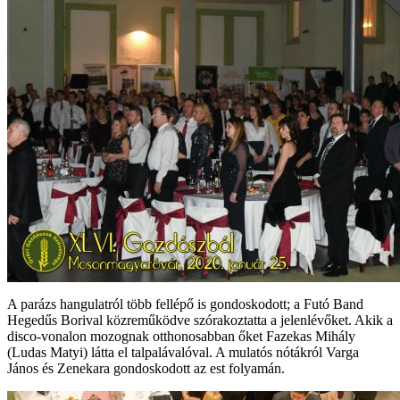
A parázs hangulatról több fellépő is gondoskodott; a Futó Band
Hegedűs Borival közreműködve szórakoztatta a jelenlévőket. Akik a
disco-vonalon mozognak otthonosabban őket Fazekas Mihály
(Ludas Matyi) látta el talpalávalóval. A mulatós nótákról Varga
János és Zenekara gondoskodott az est folyamán.