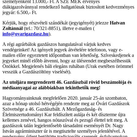
személyenként 13.000,- Ft. A SZE MÉK érvényes
diákigazolvánnyal rendelkező hallgatóinak biztosított kedvezményes
jegyár: 6.500,- Ft.
Kérjük, hogy részvételi szándékát (jegyigényét) jelezze
Hatvan
Zoltánnál
(tel.: 70/321-8851), illetve e-mailen (
info@ovarigazdasz.hu
).
A régi agrárbálok gazdászos hangulatával várjuk kedves
vendégeinket! Az igényelt jegyek átvételére telefonon, vagy e-
mailen előre egyeztetett időpontban van lehetőség. Szíveskedjenek a
jegyeket minél előbb átvenni, hogy az ülésrendet megbeszélhessük
Önökkel. Megjelenés báli elegáns ruhában (Urak esetében örömmel
vesszük a Gazdászöltöny viselését).
Az utoljára megrendezett 46. Gazdászbál rövid beszámolója és
médiaanyagai az alábbiakban tekinthetők meg!
Hagyományainknak megfelelően 2020. január 25-án szombaton,
azaz a hónap utolsó hétvégéjén rendezte meg az Óvári Gazdászok
Szövetsége a 46. Gazdászbált. A Mezőgazdaság- és
Élelmiszertudományi Kar feldíszített aulája és két díszterme újra
kellemes zenével, hangos nótaszóval és pezsgő élettel telt meg. A
gazdászok talán legjelentősebb társadalmi eseményét Dr. Nagy
István agrárminiszter úr is megtisztelte személyes jelenlétével. A
rendezvény újfent betöltötte tradicionális szerepét, évfolyamokon