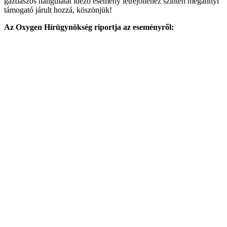
gazdászos hangulatát idéző esemény létrejöttéhez szintén megannyi
támogató járult hozzá, köszönjük!
Az Oxygen Hírügynökség riportja az eseményről: