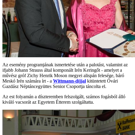
Az esemény programjának ismertetése után a palotást, valamint az
ifjabb Johann Strauss által komponált Irén Keringőt - amelyet a
művész gróf Zichy Henrik Moson megyei alispán felesége, báró
Meskó Irén számára írt - a
Wittmann-díjjal
kitüntetett Óvári
Gazdász Néptáncegyüttes Senior Csoportja táncolta el.
Az est folyamán a díszteremben felszolgált, számos fogásból álló
kiváló vacsorát az Egyetem Étterem szolgáltatta.