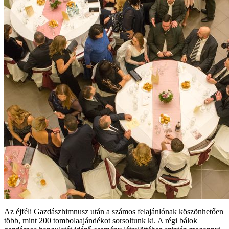
Az éjféli Gazdászhimnusz után a számos felajánlónak köszönhetően
több, mint 200 tombolaajándékot sorsoltunk ki. A régi bálok