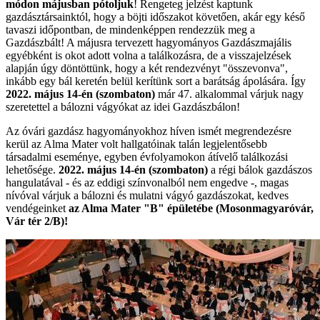
módon májusban pótoljuk
! Rengeteg jelzést kaptunk
gazdásztársainktól, hogy a böjti időszakot követően, akár egy késő
tavaszi időpontban, de mindenképpen rendezzük meg a
Gazdászbált! A májusra tervezett hagyományos Gazdászmajális
egyébként is okot adott volna a találkozásra, de a visszajelzések
alapján úgy döntöttünk, hogy a két rendezvényt "összevonva",
inkább egy bál keretén belül kerítünk sort a barátság ápolására. Így
2022. május 14-én (szombaton)
már 47. alkalommal várjuk nagy
szeretettel a bálozni vágyókat az idei Gazdászbálon!
Az óvári gazdász hagyományokhoz híven ismét megrendezésre
kerül az Alma Mater volt hallgatóinak talán legjelentősebb
társadalmi eseménye, egyben évfolyamokon átívelő találkozási
lehetősége.
2022. május 14-én (szombaton)
a régi bálok gazdászos
hangulatával - és az eddigi színvonalból nem engedve -, magas
nívóval várjuk a bálozni és mulatni vágyó gazdászokat, kedves
vendégeinket
az Alma Mater "B" épületébe (Mosonmagyaróvár,
Vár tér 2/B)!