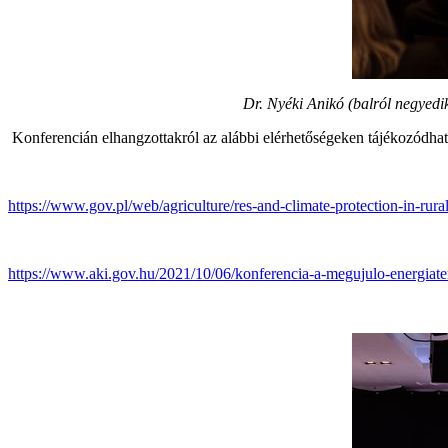
Dr. Nyéki Anikó (balról negyedi
Konferencián elhangzottakról az alábbi elérhetőségeken tájékozódhat
https://www.gov.pl/web/agriculture/res-and-climate-protection-in-rura
https://www.aki.gov.hu/2021/10/06/konferencia-a-megujulo-energiater