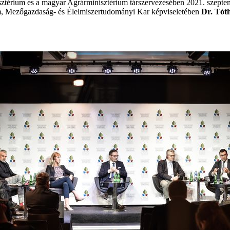
sztérium és a magyar Agrárminisztérium társzervezésében 2021. szept
em, Mezőgazdaság- és Élelmiszertudományi Kar képviseletében
Dr. Tót