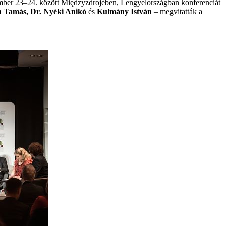
ember 23–24. között Międzyzdrojében, Lengyelországban konferenciát
h Tamás, Dr. Nyéki Anikó
és
Kulmány István
– megvitatták a