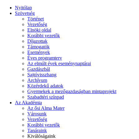
Nyitólap
Szövetség
Történet
Vezetőség
Elnöki oldal
Korábbi vezetők
Díjazottak
Támogatók
Események
Éves programterv
Az elmúlt évek eseménynaptárai
Gazdászbál
Sajtóvisszhang
Archívum
Közérdekű adatok
Gyermekek a mezőgazdaságban mintaprojekt
Szabadtéri színpad
Az Akadémia
Az ősi Alma Mater
Városunk
Vezetőség
Korábbi vezetők
Tanáraink
Kiválóságaink