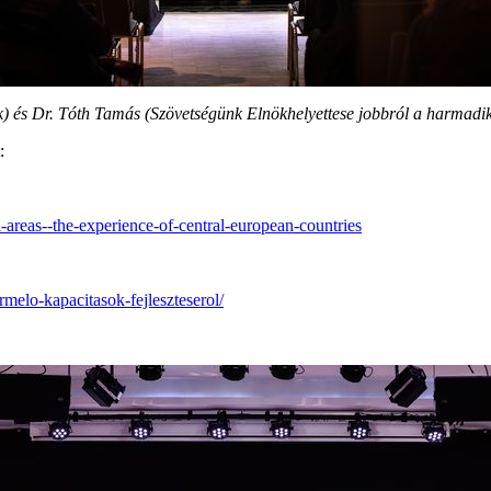
k) és Dr. Tóth Tamás (Szövetségünk Elnökhelyettese jobbról a harmadik)
:
l-areas--the-experience-of-central-european-countries
melo-kapacitasok-fejleszteserol/