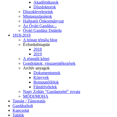
Akadémikusok
Díszdoktorok
Díszokleveleseink
Mintagazdaságok
Hallgatói Önkormányzat
Az Óvári Gazdász...
Óvári Gazdász Dalárda
1818-2018
A hónap témája blog
Évfordulónaptár
2018
2019
A régmúlt képei
Gondolatok, visszaemlékezések
Archív anyagok
Dokumentumok
Könyvek
Bemutatófájlok
Filmfelvételek
Nagy Zoltán "Gazdaportré" rovata
MÓDI/MOHA
Tagság / Támogatás
Gazdászbolt
Kapcsolat
Tablók