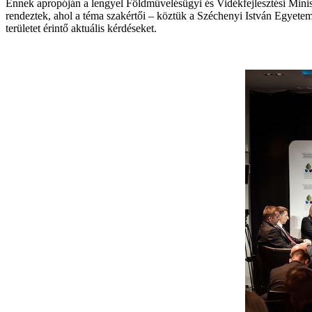
Ennek apropóján a lengyel Földművelésügyi és Vidékfejlesztési Mini
rendeztek, ahol a téma szakértői – köztük a Széchenyi István Egyet
területet érintő aktuális kérdéseket.