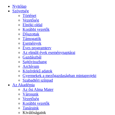
Nyitólap
Szövetség
Történet
Vezetőség
Elnöki oldal
Korábbi vezetők
Díjazottak
Támogatók
Események
Éves programterv
Az elmúlt évek eseménynaptárai
Gazdászbál
Sajtóvisszhang
Archívum
Közérdekű adatok
Gyermekek a mezőgazdaságban mintaprojekt
Szabadtéri színpad
Az Akadémia
Az ősi Alma Mater
Városunk
Vezetőség
Korábbi vezetők
Tanáraink
Kiválóságaink