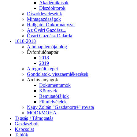
Akadémikusok
Díszdoktorok
Díszokleveleseink
Mintagazdaságok
Hallgatói Önkormányzat
Az Óvári Gazdász...
Óvári Gazdász Dalárda
1818-2018
A hónap témája blog
Évfordulónaptár
2018
2019
A régmúlt képei
Gondolatok, visszaemlékezések
Archív anyagok
Dokumentumok
Könyvek
Bemutatófájlok
Filmfelvételek
Nagy Zoltán "Gazdaportré" rovata
MÓDI/MOHA
Tagság / Támogatás
Gazdászbolt
Kapcsolat
Tablók