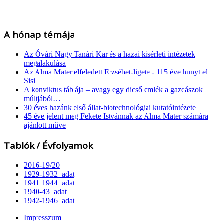
A hónap témája
Az Óvári Nagy Tanári Kar és a hazai kísérleti intézetek
megalakulása
Az Alma Mater elfeledett Erzsébet-ligete - 115 éve hunyt el
Sisi
A konviktus táblája – avagy egy dicső emlék a gazdászok
múltjából…
30 éves hazánk első állat-biotechnológiai kutatóintézete
45 éve jelent meg Fekete Istvánnak az Alma Mater számára
ajánlott műve
Tablók / Évfolyamok
2016-19/20
1929-1932_adat
1941-1944_adat
1940-43_adat
1942-1946_adat
Impresszum