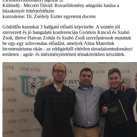
Különdíj - Mecséri Dávid: Rovarőrlemény adagolás hatása a
búzakenyér fehérjeértékére
konzulense: Dr. Zsédely Eszter egyetemi docens
Gödöllőn karunkat 3 hallgató előadó képviselte. A szintén jól
szervezett és jó hangulatú konferencián Györkös Kincső és Szabó
Zsolt, illetve Hatvan Zoltán és Szabó Zsolt szerzőpárosok mutattak
be egy-egy színvonalas előadást, amelyek Alma Materünk
bicentenáriuma okán - az eddigiektől eltérően társadalomtudományi
területen - agrár- és intézménytörténeti témakörökben készültek.