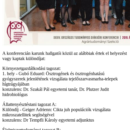
A konferencián karunk hallgatói közül az alábbiak értek el helyezést
vagy kaptak különdíjat:
Környezetgazdálkodási tagozat:
1. hely - Gubó Eduard: Ösztrogének és ösztrogénhatású
gyógyszerek jelenlétének vizsgálata tejelőszarvasmarha-telepek
hígtrágyájában
konzulens: Dr. Szakál Pál egyetemi tanár, Dr. Plutzer Judit
hidrobiológus
Állattenyésztéstani tagozat A:
Különdíj - Geiger Adrienn: Cikta juh populációk vizsgálata
mikroszatellitek segítségével
konzulens: Dr Tempfli Károly egyetemi adjunktus
Élelmiszertudományi tagozat B: