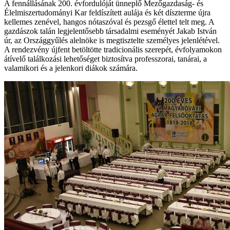
A fennállásának 200. évfordulóját ünneplő Mezőgazdaság- és
Élelmiszertudományi Kar feldíszített aulája és két díszterme újra
kellemes zenével, hangos nótaszóval és pezsgő élettel telt meg. A
gazdászok talán legjelentősebb társadalmi eseményét Jakab István
úr, az Országgyűlés alelnöke is megtisztelte személyes jelenlétével.
A rendezvény újfent betöltötte tradicionális szerepét, évfolyamokon
átívelő találkozási lehetőséget biztosítva professzorai, tanárai, a
valamikori és a jelenkori diákok számára.