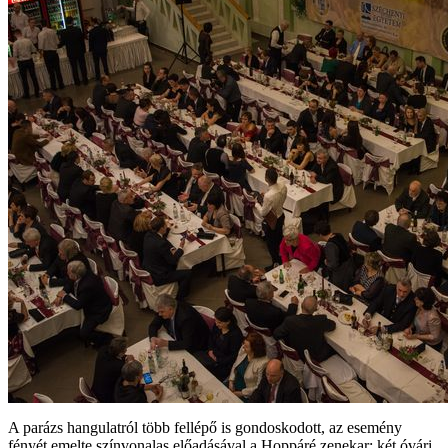
A parázs hangulatról több fellépő is gondoskodott, az esemény
fényét emelte színvonalas előadásával a Hoppáré zenekar; két óvári