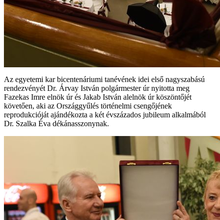
Az egyetemi kar bicentenáriumi tanévének idei első nagyszabású
rendezvényét Dr. Árvay István polgármester úr nyitotta meg
Fazekas Imre elnök úr és Jakab István alelnök úr köszöntőjét
követően, aki az Országgyűlés történelmi csengőjének
reprodukcióját ajándékozta a két évszázados jubileum alkalmából
Dr. Szalka Éva dékánasszonynak.