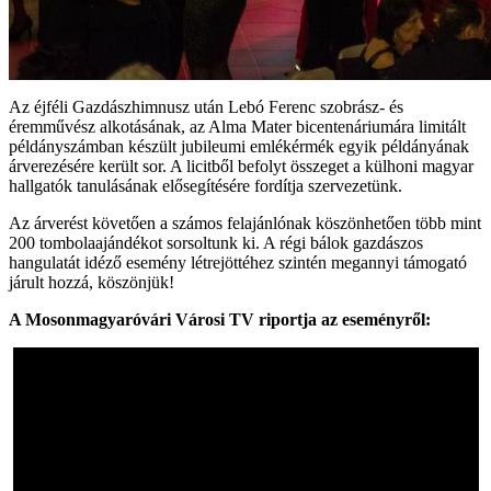
Az éjféli Gazdászhimnusz után Lebó Ferenc szobrász- és
éremművész alkotásának, az Alma Mater bicentenáriumára limitált
példányszámban készült jubileumi emlékérmék egyik példányának
árverezésére került sor. A licitből befolyt összeget a külhoni magyar
hallgatók tanulásának elősegítésére fordítja szervezetünk.
Az árverést követően a számos felajánlónak köszönhetően több mint
200 tombolaajándékot sorsoltunk ki. A régi bálok gazdászos
hangulatát idéző esemény létrejöttéhez szintén megannyi támogató
járult hozzá, köszönjük!
A Mosonmagyaróvári Városi TV riportja az eseményről: