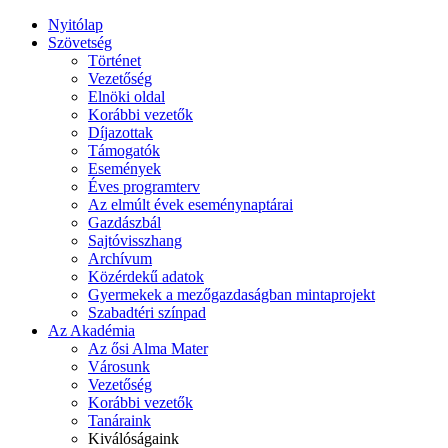
Nyitólap
Szövetség
Történet
Vezetőség
Elnöki oldal
Korábbi vezetők
Díjazottak
Támogatók
Események
Éves programterv
Az elmúlt évek eseménynaptárai
Gazdászbál
Sajtóvisszhang
Archívum
Közérdekű adatok
Gyermekek a mezőgazdaságban mintaprojekt
Szabadtéri színpad
Az Akadémia
Az ősi Alma Mater
Városunk
Vezetőség
Korábbi vezetők
Tanáraink
Kiválóságaink