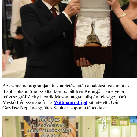
Az esemény programjának ismertetése után a palotást, valamint az
ifjabb Johann Strauss által komponált Irén Keringőt - amelyet a
művész gróf Zichy Henrik Moson megyei alispán felesége, báró
Meskó Irén számára írt - a
Wittmann-díjjal
kitüntetett Óvári
Gazdász Néptáncegyüttes Senior Csoportja táncolta el.