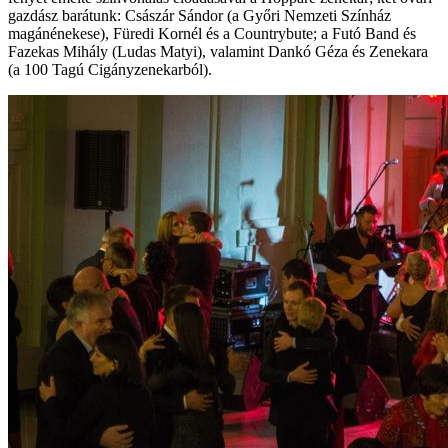
gazdász barátunk: Császár Sándor (a Győri Nemzeti Színház
magánénekese), Füredi Kornél és a Countrybute; a Futó Band és
Fazekas Mihály (Ludas Matyi), valamint Dankó Géza és Zenekara
(a 100 Tagú Cigányzenekarból).