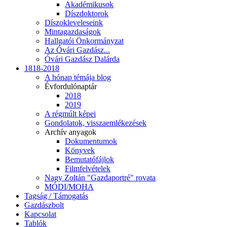
Akadémikusok
Díszdoktorok
Díszokleveleseink
Mintagazdaságok
Hallgatói Önkormányzat
Az Óvári Gazdász...
Óvári Gazdász Dalárda
1818-2018
A hónap témája blog
Évfordulónaptár
2018
2019
A régmúlt képei
Gondolatok, visszaemlékezések
Archív anyagok
Dokumentumok
Könyvek
Bemutatófájlok
Filmfelvételek
Nagy Zoltán "Gazdaportré" rovata
MÓDI/MOHA
Tagság / Támogatás
Gazdászbolt
Kapcsolat
Tablók