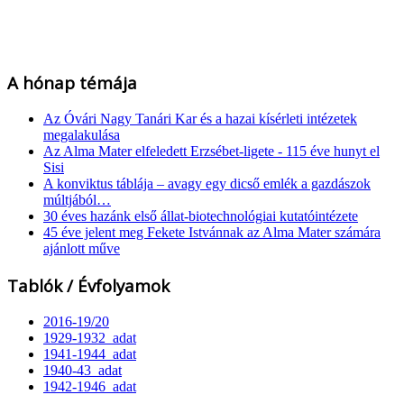
A hónap témája
Az Óvári Nagy Tanári Kar és a hazai kísérleti intézetek
megalakulása
Az Alma Mater elfeledett Erzsébet-ligete - 115 éve hunyt el
Sisi
A konviktus táblája – avagy egy dicső emlék a gazdászok
múltjából…
30 éves hazánk első állat-biotechnológiai kutatóintézete
45 éve jelent meg Fekete Istvánnak az Alma Mater számára
ajánlott műve
Tablók / Évfolyamok
2016-19/20
1929-1932_adat
1941-1944_adat
1940-43_adat
1942-1946_adat