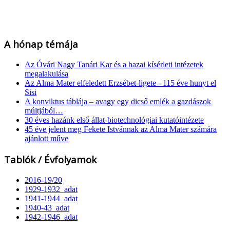
A hónap témája
Az Óvári Nagy Tanári Kar és a hazai kísérleti intézetek
megalakulása
Az Alma Mater elfeledett Erzsébet-ligete - 115 éve hunyt el
Sisi
A konviktus táblája – avagy egy dicső emlék a gazdászok
múltjából…
30 éves hazánk első állat-biotechnológiai kutatóintézete
45 éve jelent meg Fekete Istvánnak az Alma Mater számára
ajánlott műve
Tablók / Évfolyamok
2016-19/20
1929-1932_adat
1941-1944_adat
1940-43_adat
1942-1946_adat