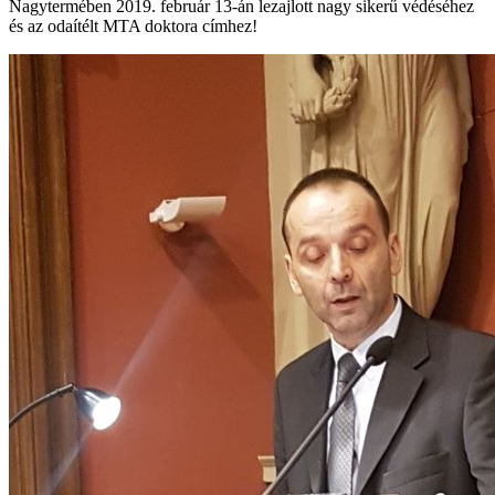
Nagytermében 2019. február 13-án lezajlott nagy sikerű védéséhez
és az odaítélt MTA doktora címhez!