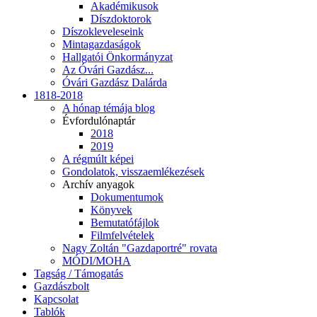
Akadémikusok
Díszdoktorok
Díszokleveleseink
Mintagazdaságok
Hallgatói Önkormányzat
Az Óvári Gazdász...
Óvári Gazdász Dalárda
1818-2018
A hónap témája blog
Évfordulónaptár
2018
2019
A régmúlt képei
Gondolatok, visszaemlékezések
Archív anyagok
Dokumentumok
Könyvek
Bemutatófájlok
Filmfelvételek
Nagy Zoltán "Gazdaportré" rovata
MÓDI/MOHA
Tagság / Támogatás
Gazdászbolt
Kapcsolat
Tablók