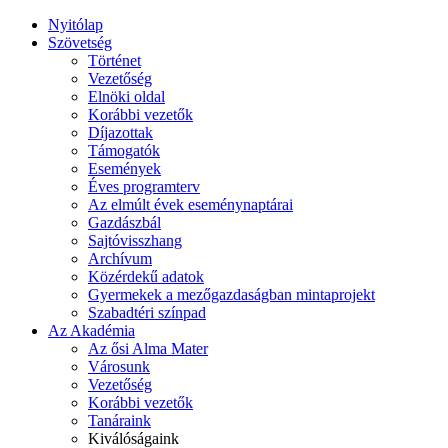
Nyitólap
Szövetség
Történet
Vezetőség
Elnöki oldal
Korábbi vezetők
Díjazottak
Támogatók
Események
Éves programterv
Az elmúlt évek eseménynaptárai
Gazdászbál
Sajtóvisszhang
Archívum
Közérdekű adatok
Gyermekek a mezőgazdaságban mintaprojekt
Szabadtéri színpad
Az Akadémia
Az ősi Alma Mater
Városunk
Vezetőség
Korábbi vezetők
Tanáraink
Kiválóságaink