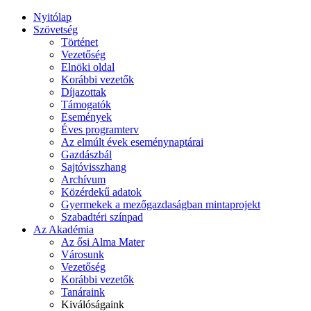
Nyitólap
Szövetség
Történet
Vezetőség
Elnöki oldal
Korábbi vezetők
Díjazottak
Támogatók
Események
Éves programterv
Az elmúlt évek eseménynaptárai
Gazdászbál
Sajtóvisszhang
Archívum
Közérdekű adatok
Gyermekek a mezőgazdaságban mintaprojekt
Szabadtéri színpad
Az Akadémia
Az ősi Alma Mater
Városunk
Vezetőség
Korábbi vezetők
Tanáraink
Kiválóságaink