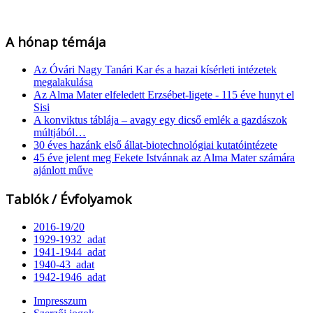
A hónap témája
Az Óvári Nagy Tanári Kar és a hazai kísérleti intézetek
megalakulása
Az Alma Mater elfeledett Erzsébet-ligete - 115 éve hunyt el
Sisi
A konviktus táblája – avagy egy dicső emlék a gazdászok
múltjából…
30 éves hazánk első állat-biotechnológiai kutatóintézete
45 éve jelent meg Fekete Istvánnak az Alma Mater számára
ajánlott műve
Tablók / Évfolyamok
2016-19/20
1929-1932_adat
1941-1944_adat
1940-43_adat
1942-1946_adat
Impresszum