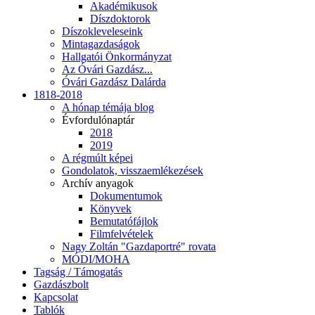
Akadémikusok
Díszdoktorok
Díszokleveleseink
Mintagazdaságok
Hallgatói Önkormányzat
Az Óvári Gazdász...
Óvári Gazdász Dalárda
1818-2018
A hónap témája blog
Évfordulónaptár
2018
2019
A régmúlt képei
Gondolatok, visszaemlékezések
Archív anyagok
Dokumentumok
Könyvek
Bemutatófájlok
Filmfelvételek
Nagy Zoltán "Gazdaportré" rovata
MÓDI/MOHA
Tagság / Támogatás
Gazdászbolt
Kapcsolat
Tablók