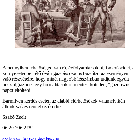
Amennyiben lehetőséged van rá, évfolyamtársaidat, ismerőseidet, a
környezetedben élő óvári gazdászokat is buzdítsd az eseményen
való részvételre, hogy minél nagyobb létszámban tudjunk együtt
nosztalgiázni és egy formalitásoktól mentes, kötetlen, "gazdászos"
napot eltölteni.
Bármilyen kérdés esetén az alábbi elérhetőségek valamelyikén
állunk szíves rendelkezésedre:
Szabó Zsolt
06 20 396 2782
szabozsolt@ovarigazdasz.hu