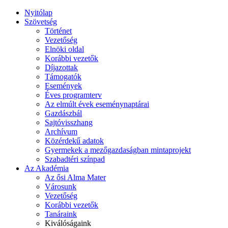
Nyitólap
Szövetség
Történet
Vezetőség
Elnöki oldal
Korábbi vezetők
Díjazottak
Támogatók
Események
Éves programterv
Az elmúlt évek eseménynaptárai
Gazdászbál
Sajtóvisszhang
Archívum
Közérdekű adatok
Gyermekek a mezőgazdaságban mintaprojekt
Szabadtéri színpad
Az Akadémia
Az ősi Alma Mater
Városunk
Vezetőség
Korábbi vezetők
Tanáraink
Kiválóságaink