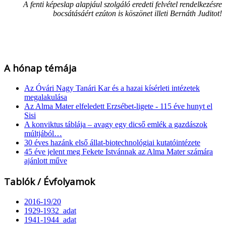
A fenti képeslap alapjául szolgáló eredeti felvétel rendelkezésre
bocsátásáért ezúton is köszönet illeti Bernáth Juditot!
A hónap témája
Az Óvári Nagy Tanári Kar és a hazai kísérleti intézetek
megalakulása
Az Alma Mater elfeledett Erzsébet-ligete - 115 éve hunyt el
Sisi
A konviktus táblája – avagy egy dicső emlék a gazdászok
múltjából…
30 éves hazánk első állat-biotechnológiai kutatóintézete
45 éve jelent meg Fekete Istvánnak az Alma Mater számára
ajánlott műve
Tablók / Évfolyamok
2016-19/20
1929-1932_adat
1941-1944_adat