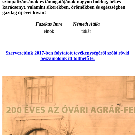
szimpatizánsának és támogatójának nagyon boldog, békés
karácsonyt, valamint sikerekben, örömökben és egészségben
gazdag új évet kíván!
Fazekas Imre
Németh Attila
elnök
titkár
Szervezetünk 2017-ben folytatott tevékenységéről szóló rövid
beszámolónk itt tölthető le.