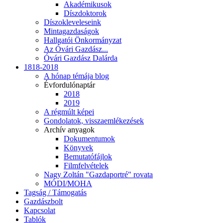
Akadémikusok
Díszdoktorok
Díszokleveleseink
Mintagazdaságok
Hallgatói Önkormányzat
Az Óvári Gazdász...
Óvári Gazdász Dalárda
1818-2018
A hónap témája blog
Évfordulónaptár
2018
2019
A régmúlt képei
Gondolatok, visszaemlékezések
Archív anyagok
Dokumentumok
Könyvek
Bemutatófájlok
Filmfelvételek
Nagy Zoltán "Gazdaportré" rovata
MÓDI/MOHA
Tagság / Támogatás
Gazdászbolt
Kapcsolat
Tablók