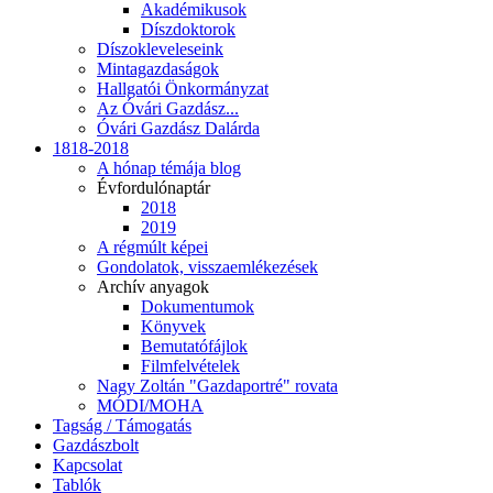
Akadémikusok
Díszdoktorok
Díszokleveleseink
Mintagazdaságok
Hallgatói Önkormányzat
Az Óvári Gazdász...
Óvári Gazdász Dalárda
1818-2018
A hónap témája blog
Évfordulónaptár
2018
2019
A régmúlt képei
Gondolatok, visszaemlékezések
Archív anyagok
Dokumentumok
Könyvek
Bemutatófájlok
Filmfelvételek
Nagy Zoltán "Gazdaportré" rovata
MÓDI/MOHA
Tagság / Támogatás
Gazdászbolt
Kapcsolat
Tablók