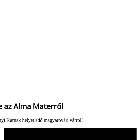
e az Alma Materről
yi Karnak helyet adó magyaróvári várról!