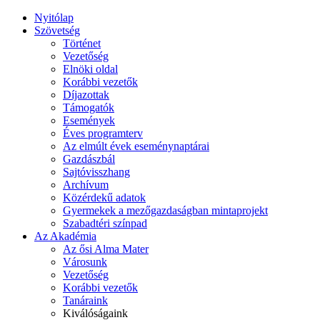
Nyitólap
Szövetség
Történet
Vezetőség
Elnöki oldal
Korábbi vezetők
Díjazottak
Támogatók
Események
Éves programterv
Az elmúlt évek eseménynaptárai
Gazdászbál
Sajtóvisszhang
Archívum
Közérdekű adatok
Gyermekek a mezőgazdaságban mintaprojekt
Szabadtéri színpad
Az Akadémia
Az ősi Alma Mater
Városunk
Vezetőség
Korábbi vezetők
Tanáraink
Kiválóságaink