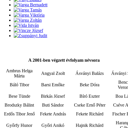
A 2001-ben végzett évfolyam névsora
Ambrus Helga
Angyal Zsolt
Ásványi Balázs
Ásványi 
Márta
Benc
Báló Tibor
Barsi Emőke
Beke Dóra
Veron
Bese Tünde
Birkás József
Bíró Eszter
Boa Lá
Brodszky Bálint
Buti Sándor
Cseke Ernő Péter
Cséve A
Erdős Tibor Jenő
Fekete András
Fekete Richárd
Fischer 
Haran
Győrfy Hunor
Győri Anikó
Hajnik Richárd
Gáb