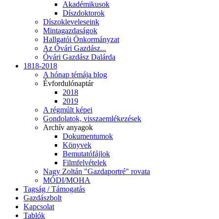
Akadémikusok
Díszdoktorok
Díszokleveleseink
Mintagazdaságok
Hallgatói Önkormányzat
Az Óvári Gazdász...
Óvári Gazdász Dalárda
1818-2018
A hónap témája blog
Évfordulónaptár
2018
2019
A régmúlt képei
Gondolatok, visszaemlékezések
Archív anyagok
Dokumentumok
Könyvek
Bemutatófájlok
Filmfelvételek
Nagy Zoltán "Gazdaportré" rovata
MÓDI/MOHA
Tagság / Támogatás
Gazdászbolt
Kapcsolat
Tablók