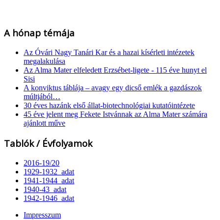
A hónap témája
Az Óvári Nagy Tanári Kar és a hazai kísérleti intézetek
megalakulása
Az Alma Mater elfeledett Erzsébet-ligete - 115 éve hunyt el
Sisi
A konviktus táblája – avagy egy dicső emlék a gazdászok
múltjából…
30 éves hazánk első állat-biotechnológiai kutatóintézete
45 éve jelent meg Fekete Istvánnak az Alma Mater számára
ajánlott műve
Tablók / Évfolyamok
2016-19/20
1929-1932_adat
1941-1944_adat
1940-43_adat
1942-1946_adat
Impresszum