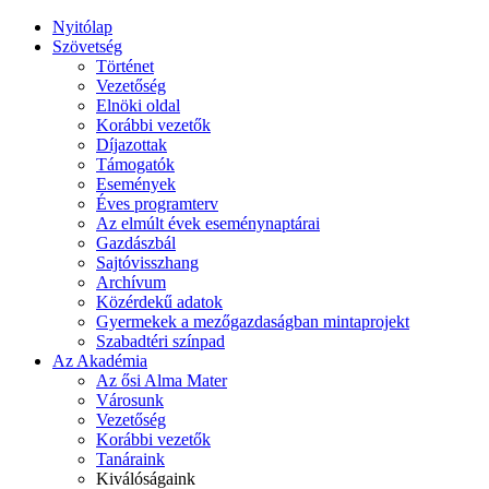
Nyitólap
Szövetség
Történet
Vezetőség
Elnöki oldal
Korábbi vezetők
Díjazottak
Támogatók
Események
Éves programterv
Az elmúlt évek eseménynaptárai
Gazdászbál
Sajtóvisszhang
Archívum
Közérdekű adatok
Gyermekek a mezőgazdaságban mintaprojekt
Szabadtéri színpad
Az Akadémia
Az ősi Alma Mater
Városunk
Vezetőség
Korábbi vezetők
Tanáraink
Kiválóságaink