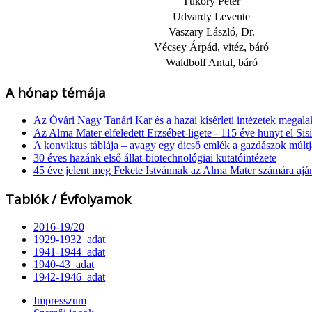
Tüköry Péter
Udvardy Levente
Vaszary László, Dr.
Vécsey Árpád, vitéz, báró
Waldbolf Antal, báró
A hónap témája
Az Óvári Nagy Tanári Kar és a hazai kísérleti intézetek megala
Az Alma Mater elfeledett Erzsébet-ligete - 115 éve hunyt el Sisi
A konviktus táblája – avagy egy dicső emlék a gazdászok múl
30 éves hazánk első állat-biotechnológiai kutatóintézete
45 éve jelent meg Fekete Istvánnak az Alma Mater számára ajá
Tablók / Évfolyamok
2016-19/20
1929-1932_adat
1941-1944_adat
1940-43_adat
1942-1946_adat
Impresszum