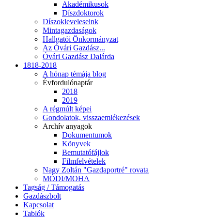
Akadémikusok
Díszdoktorok
Díszokleveleseink
Mintagazdaságok
Hallgatói Önkormányzat
Az Óvári Gazdász...
Óvári Gazdász Dalárda
1818-2018
A hónap témája blog
Évfordulónaptár
2018
2019
A régmúlt képei
Gondolatok, visszaemlékezések
Archív anyagok
Dokumentumok
Könyvek
Bemutatófájlok
Filmfelvételek
Nagy Zoltán "Gazdaportré" rovata
MÓDI/MOHA
Tagság / Támogatás
Gazdászbolt
Kapcsolat
Tablók