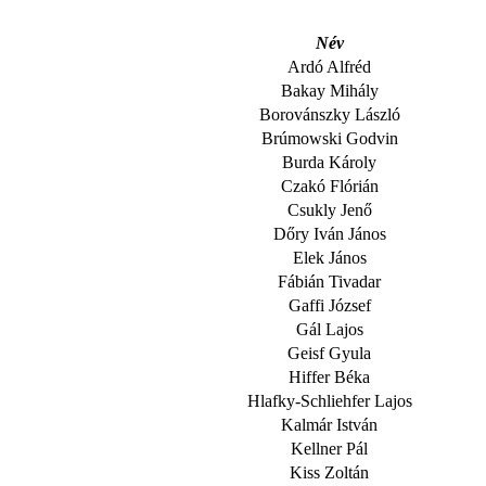
Név
Ardó Alfréd
Bakay Mihály
Borovánszky László
Brúmowski Godvin
Burda Károly
Czakó Flórián
Csukly Jenő
Dőry Iván János
Elek János
Fábián Tivadar
Gaffi József
Gál Lajos
Geisf Gyula
Hiffer Béka
Hlafky-Schliehfer Lajos
Kalmár István
Kellner Pál
Kiss Zoltán