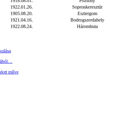
1918.08.01.
Pozsony
1922.01.26.
Sopronkeresztúr
1905.08.20.
Esztergom
1921.04.16.
Bodrogszerdahely
1922.08.24.
Háromhuta
kulása
tjából…
nlott műve