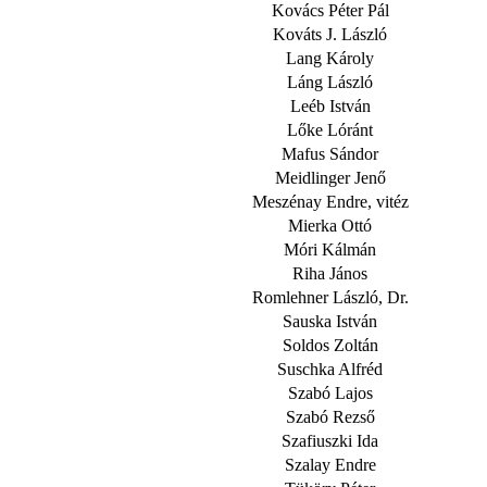
Kovács Péter Pál
Kováts J. László
Lang Károly
Láng László
Leéb István
Lőke Lóránt
Mafus Sándor
Meidlinger Jenő
Meszénay Endre, vitéz
Mierka Ottó
Móri Kálmán
Riha János
Romlehner László, Dr.
Sauska István
Soldos Zoltán
Suschka Alfréd
Szabó Lajos
Szabó Rezső
Szafiuszki Ida
Szalay Endre