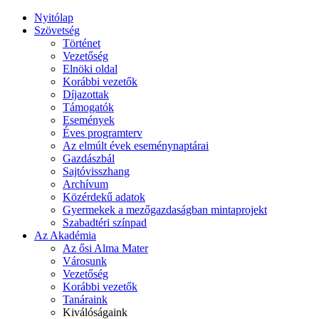
Nyitólap
Szövetség
Történet
Vezetőség
Elnöki oldal
Korábbi vezetők
Díjazottak
Támogatók
Események
Éves programterv
Az elmúlt évek eseménynaptárai
Gazdászbál
Sajtóvisszhang
Archívum
Közérdekű adatok
Gyermekek a mezőgazdaságban mintaprojekt
Szabadtéri színpad
Az Akadémia
Az ősi Alma Mater
Városunk
Vezetőség
Korábbi vezetők
Tanáraink
Kiválóságaink