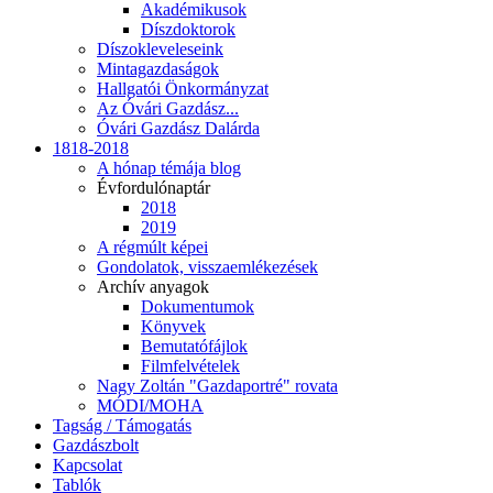
Akadémikusok
Díszdoktorok
Díszokleveleseink
Mintagazdaságok
Hallgatói Önkormányzat
Az Óvári Gazdász...
Óvári Gazdász Dalárda
1818-2018
A hónap témája blog
Évfordulónaptár
2018
2019
A régmúlt képei
Gondolatok, visszaemlékezések
Archív anyagok
Dokumentumok
Könyvek
Bemutatófájlok
Filmfelvételek
Nagy Zoltán "Gazdaportré" rovata
MÓDI/MOHA
Tagság / Támogatás
Gazdászbolt
Kapcsolat
Tablók