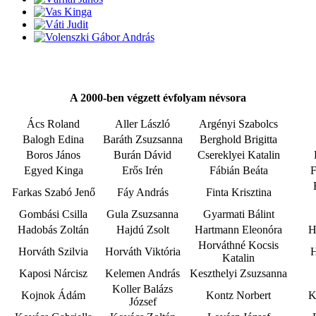
A 2000-ben végzett évfolyam névsora
Ács Roland
Aller László
Argényi Szabolcs
Balogh Edina
Baráth Zsuzsanna
Berghold Brigitta
Boros János
Burán Dávid
Csereklyei Katalin
Egyed Kinga
Erős Irén
Fábián Beáta
F
Farkas Szabó Jenő
Fáy András
Finta Krisztina
Gombási Csilla
Gula Zsuzsanna
Gyarmati Bálint
Hadobás Zoltán
Hajdú Zsolt
Hartmann Eleonóra
H
Horváthné Kocsis
Horváth Szilvia
Horváth Viktória
H
Katalin
Kaposi Nárcisz
Kelemen András
Keszthelyi Zsuzsanna
Koller Balázs
Kojnok Ádám
Kontz Norbert
K
József