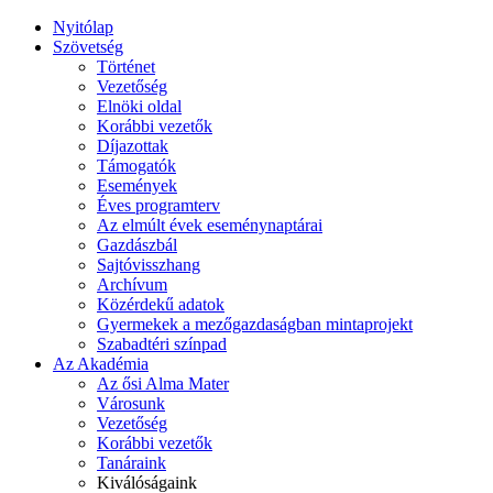
Nyitólap
Szövetség
Történet
Vezetőség
Elnöki oldal
Korábbi vezetők
Díjazottak
Támogatók
Események
Éves programterv
Az elmúlt évek eseménynaptárai
Gazdászbál
Sajtóvisszhang
Archívum
Közérdekű adatok
Gyermekek a mezőgazdaságban mintaprojekt
Szabadtéri színpad
Az Akadémia
Az ősi Alma Mater
Városunk
Vezetőség
Korábbi vezetők
Tanáraink
Kiválóságaink