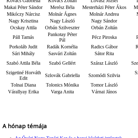
Kovács Gabriella
Kovács Zoltán
Lovász József
Makai Péter Sándor
Merész Béla
Mesterházi Péter Ákos
M
Mikóczy Nárcisz
Molnár Ágnes
Molnár Andrea
Nagy Krisztina
Nagy László
Nagy Sándor
Ocskay Attila
Orbán Szilveszter
Orbán Zoltán
Pankotay Péter
Páll Tamás
Pécz Piroska
P
Pál
Porkoláb Judit
Radák Kornélia
Radics Gábor
R
Sári Mihály
Sasvári Zoltán
Sátor Rita
Szabó Attila Béla
Szabó Gellért
Száraz László
Sze
Szigetiné Horváth
S
Szlovák Gabriella
Szomódi Szilvia
Edit
Tolnai Diana
Tolonics Mónika
Tomor László
Várallyay Erika
Varga Anita
Várnai János
A hónap témája