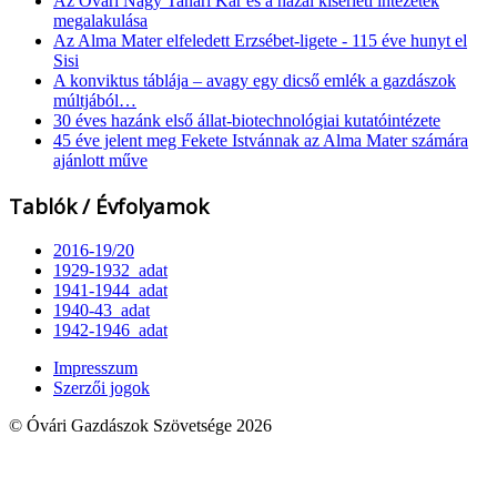
Az Óvári Nagy Tanári Kar és a hazai kísérleti intézetek
megalakulása
Az Alma Mater elfeledett Erzsébet-ligete - 115 éve hunyt el
Sisi
A konviktus táblája – avagy egy dicső emlék a gazdászok
múltjából…
30 éves hazánk első állat-biotechnológiai kutatóintézete
45 éve jelent meg Fekete Istvánnak az Alma Mater számára
ajánlott műve
Tablók / Évfolyamok
2016-19/20
1929-1932_adat
1941-1944_adat
1940-43_adat
1942-1946_adat
Impresszum
Szerzői jogok
© Óvári Gazdászok Szövetsége 2026