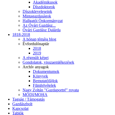
Akadémikusok
Díszdoktorok
Díszokleveleseink
Mintagazdaságok
Hallgatói Önkormányzat
Az Óvári Gazdász...
Óvári Gazdász Dalárda
1818-2018
A hónap témája blog
Évfordulónaptár
2018
2019
A régmúlt képei
Gondolatok, visszaemlékezések
Archív anyagok
Dokumentumok
Könyvek
Bemutatófájlok
Filmfelvételek
Nagy Zoltán "Gazdaportré" rovata
MÓDI/MOHA
Tagság / Támogatás
Gazdászbolt
Kapcsolat
Tablók