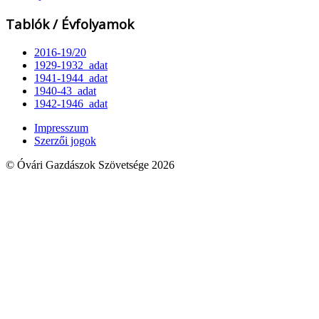
Tablók / Évfolyamok
2016-19/20
1929-1932_adat
1941-1944_adat
1940-43_adat
1942-1946_adat
Impresszum
Szerzői jogok
© Óvári Gazdászok Szövetsége 2026