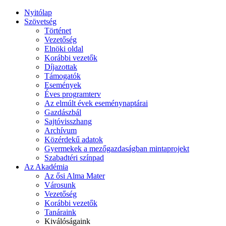
Nyitólap
Szövetség
Történet
Vezetőség
Elnöki oldal
Korábbi vezetők
Díjazottak
Támogatók
Események
Éves programterv
Az elmúlt évek eseménynaptárai
Gazdászbál
Sajtóvisszhang
Archívum
Közérdekű adatok
Gyermekek a mezőgazdaságban mintaprojekt
Szabadtéri színpad
Az Akadémia
Az ősi Alma Mater
Városunk
Vezetőség
Korábbi vezetők
Tanáraink
Kiválóságaink