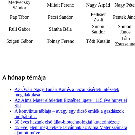
Medveczky
Milfait Ferenc
Nagy Árpád
Nagy Péte
Sándor
Pellisier
Pap Tibor
Pécsi Sándor
Péntek Ján
Zsolt
Simon
Somodi
Rüll Gábor
Sántha Béla
Sándor
János
Tóth
Szigeti Gábor
Tolnay Ferenc
Tóth Katalin
Zsuzsann
A hónap témája
Az Óvári Nagy Tanári Kar és a hazai kísérleti intézetek
megalakulása
Az Alma Mater elfeledett Erzsébet-ligete - 115 éve hunyt el
Sisi
A konviktus táblája – avagy egy dicső emlék a gazdászok
múltjából…
30 éves hazánk első állat-biotechnológiai kutatóintézete
45 éve jelent meg Fekete Istvánnak az Alma Mater számára
ajánlott műve