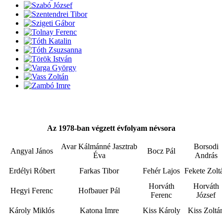
Az 1978-ban végzett évfolyam névsora
Avar Kálmánné Jasztrab
Borsodi
Angyal János
Bocz Pál
Éva
András
Erdélyi Róbert
Farkas Tibor
Fehér Lajos
Fekete Zolt
Horváth
Horváth
Hegyi Ferenc
Hofbauer Pál
Ferenc
József
Károly Miklós
Katona Imre
Kiss Károly
Kiss Zoltá