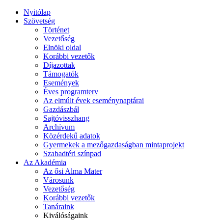
Nyitólap
Szövetség
Történet
Vezetőség
Elnöki oldal
Korábbi vezetők
Díjazottak
Támogatók
Események
Éves programterv
Az elmúlt évek eseménynaptárai
Gazdászbál
Sajtóvisszhang
Archívum
Közérdekű adatok
Gyermekek a mezőgazdaságban mintaprojekt
Szabadtéri színpad
Az Akadémia
Az ősi Alma Mater
Városunk
Vezetőség
Korábbi vezetők
Tanáraink
Kiválóságaink