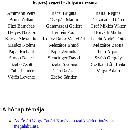
képzés)
végzett évfolyam
névsora
Amtmann Petra
Bácsi Brigitta
Bartal Regina
Boros Zoltán
Cserpán Martin
Csizmadia Diána
Füzi Barnabás
Garamszegi Gellért
Graf Miklós Viktor
Helyes Natália
Hermán Zsolt
Horváth Martin
Kocsis Alexandra
Koncz Bátor Menyhért
Leicht András Ottó
Marácz Noémi
Mészáros Enikő
Mészáros Zsófia
Pápai Richárd
Papp Veronika
Pető Árpád
Simon Bence
Stencinger Dávid
Szabó Gergely
Szabó Zsolt
Szalai Szabina
Szalkai-Tóth Leila
Tóth Tihamér
Tüű Balázs
Varga Ádám
Vörös Levente
Zsebő Sándor
A hónap témája
Az Óvári Nagy Tanári Kar és a hazai kísérleti intézetek
megalakulása