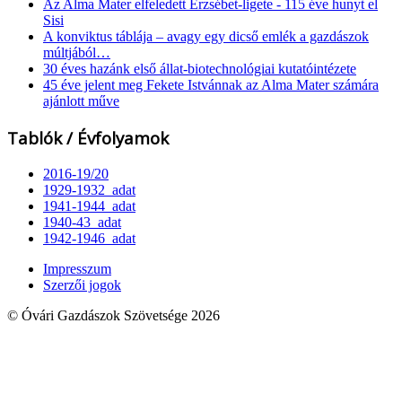
Az Alma Mater elfeledett Erzsébet-ligete - 115 éve hunyt el
Sisi
A konviktus táblája – avagy egy dicső emlék a gazdászok
múltjából…
30 éves hazánk első állat-biotechnológiai kutatóintézete
45 éve jelent meg Fekete Istvánnak az Alma Mater számára
ajánlott műve
Tablók / Évfolyamok
2016-19/20
1929-1932_adat
1941-1944_adat
1940-43_adat
1942-1946_adat
Impresszum
Szerzői jogok
© Óvári Gazdászok Szövetsége 2026