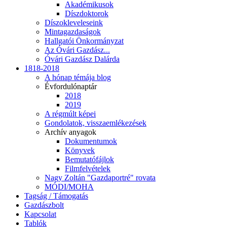
Akadémikusok
Díszdoktorok
Díszokleveleseink
Mintagazdaságok
Hallgatói Önkormányzat
Az Óvári Gazdász...
Óvári Gazdász Dalárda
1818-2018
A hónap témája blog
Évfordulónaptár
2018
2019
A régmúlt képei
Gondolatok, visszaemlékezések
Archív anyagok
Dokumentumok
Könyvek
Bemutatófájlok
Filmfelvételek
Nagy Zoltán "Gazdaportré" rovata
MÓDI/MOHA
Tagság / Támogatás
Gazdászbolt
Kapcsolat
Tablók