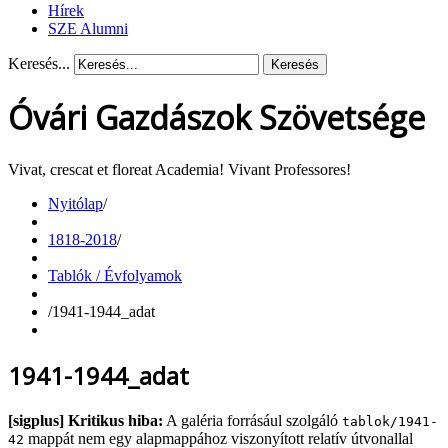
Hírek
SZE Alumni
Keresés...
Keresés
Óvári Gazdászok Szövetsége
Vivat, crescat et floreat Academia! Vivant Professores!
Nyitólap
/
1818-2018
/
Tablók / Évfolyamok
/
1941-1944_adat
1941-1944_adat
[sigplus] Kritikus hiba:
A galéria forrásául szolgáló
tablok/1941-
mappát nem egy alapmappához viszonyított relatív útvonallal
42