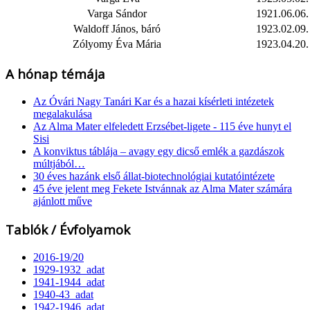
Varga Sándor
1921.06.06.
Waldoff János, báró
1923.02.09.
Zólyomy Éva Mária
1923.04.20.
A hónap témája
Az Óvári Nagy Tanári Kar és a hazai kísérleti intézetek
megalakulása
Az Alma Mater elfeledett Erzsébet-ligete - 115 éve hunyt el
Sisi
A konviktus táblája – avagy egy dicső emlék a gazdászok
múltjából…
30 éves hazánk első állat-biotechnológiai kutatóintézete
45 éve jelent meg Fekete Istvánnak az Alma Mater számára
ajánlott műve
Tablók / Évfolyamok
2016-19/20
1929-1932_adat
1941-1944_adat
1940-43_adat
1942-1946_adat