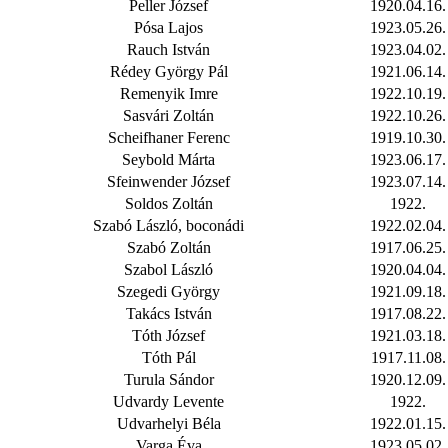
Peller József
1920.04.16.
Pósa Lajos
1923.05.26.
Rauch István
1923.04.02.
Rédey György Pál
1921.06.14.
Remenyik Imre
1922.10.19.
Sasvári Zoltán
1922.10.26.
Scheifhaner Ferenc
1919.10.30.
Seybold Márta
1923.06.17.
Sfeinwender József
1923.07.14.
Soldos Zoltán
1922.
Szabó László, boconádi
1922.02.04.
Szabó Zoltán
1917.06.25.
Szabol László
1920.04.04.
Szegedi György
1921.09.18.
Takács István
1917.08.22.
Tóth József
1921.03.18.
Tóth Pál
1917.11.08.
Turula Sándor
1920.12.09.
Udvardy Levente
1922.
Udvarhelyi Béla
1922.01.15.
Varga Éva
1923.05.02.