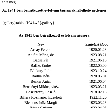
adta meg.
Az 1941-ben beiratkozott évfolyam tagjainak fellelhető arcképei
{gallery}tablok/1941-42{/gallery}
Az 1941-ben beiratkozott évfolyam névsora
Név
Születési időp
Acsay Ferenc
1920.01.28.
Antóni Mária, de
1923.08.21.
Bacsa Pál
1921.06.15.
Balázs Endre
1922.05.06.
Bánkuty Judit
1923.10.24.
Bartha Béla
1920.05.01.
Becker Antal
1921.06.04.
Bercsényi Miklós, vitéz
1923.03.21.
Beszterczey László
1918.02.18.
Biffera Rozmarie, hideghéti
1922.11.26.
Blemenschülz Margit
1923.03.23.
Bösze György
1922.04.05.