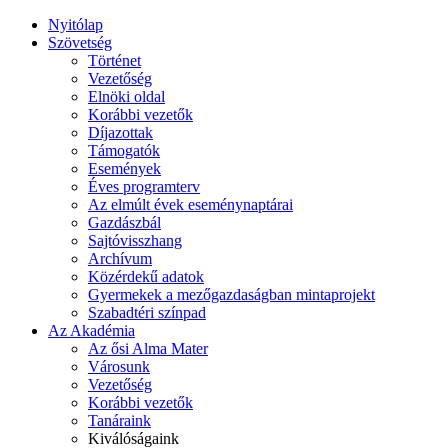
Nyitólap
Szövetség
Történet
Vezetőség
Elnöki oldal
Korábbi vezetők
Díjazottak
Támogatók
Események
Éves programterv
Az elmúlt évek eseménynaptárai
Gazdászbál
Sajtóvisszhang
Archívum
Közérdekű adatok
Gyermekek a mezőgazdaságban mintaprojekt
Szabadtéri színpad
Az Akadémia
Az ősi Alma Mater
Városunk
Vezetőség
Korábbi vezetők
Tanáraink
Kiválóságaink