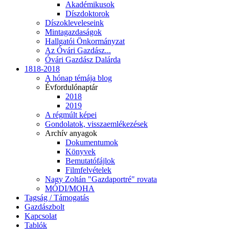
Akadémikusok
Díszdoktorok
Díszokleveleseink
Mintagazdaságok
Hallgatói Önkormányzat
Az Óvári Gazdász...
Óvári Gazdász Dalárda
1818-2018
A hónap témája blog
Évfordulónaptár
2018
2019
A régmúlt képei
Gondolatok, visszaemlékezések
Archív anyagok
Dokumentumok
Könyvek
Bemutatófájlok
Filmfelvételek
Nagy Zoltán "Gazdaportré" rovata
MÓDI/MOHA
Tagság / Támogatás
Gazdászbolt
Kapcsolat
Tablók