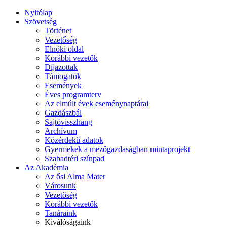
Nyitólap
Szövetség
Történet
Vezetőség
Elnöki oldal
Korábbi vezetők
Díjazottak
Támogatók
Események
Éves programterv
Az elmúlt évek eseménynaptárai
Gazdászbál
Sajtóvisszhang
Archívum
Közérdekű adatok
Gyermekek a mezőgazdaságban mintaprojekt
Szabadtéri színpad
Az Akadémia
Az ősi Alma Mater
Városunk
Vezetőség
Korábbi vezetők
Tanáraink
Kiválóságaink