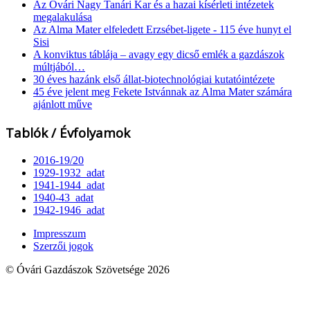
Az Óvári Nagy Tanári Kar és a hazai kísérleti intézetek
megalakulása
Az Alma Mater elfeledett Erzsébet-ligete - 115 éve hunyt el
Sisi
A konviktus táblája – avagy egy dicső emlék a gazdászok
múltjából…
30 éves hazánk első állat-biotechnológiai kutatóintézete
45 éve jelent meg Fekete Istvánnak az Alma Mater számára
ajánlott műve
Tablók / Évfolyamok
2016-19/20
1929-1932_adat
1941-1944_adat
1940-43_adat
1942-1946_adat
Impresszum
Szerzői jogok
© Óvári Gazdászok Szövetsége 2026