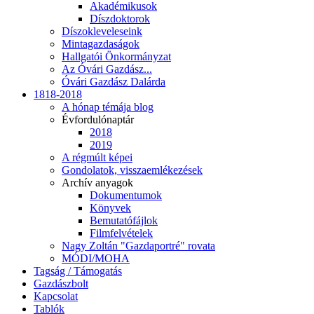
Akadémikusok
Díszdoktorok
Díszokleveleseink
Mintagazdaságok
Hallgatói Önkormányzat
Az Óvári Gazdász...
Óvári Gazdász Dalárda
1818-2018
A hónap témája blog
Évfordulónaptár
2018
2019
A régmúlt képei
Gondolatok, visszaemlékezések
Archív anyagok
Dokumentumok
Könyvek
Bemutatófájlok
Filmfelvételek
Nagy Zoltán "Gazdaportré" rovata
MÓDI/MOHA
Tagság / Támogatás
Gazdászbolt
Kapcsolat
Tablók