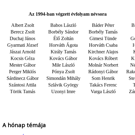
Az 1994-ban végzett évfolyam névsora
Albert Zsolt
Babos László
Báder Péter
B
Berecz Zsolt
Borbély Sándor
Borbély Tamás
Duchaj János
Élő Zoltán
Gimesi Tünde
G
Gyarmati József
Horváth Ágota
Horváth Csaba
H
Jászai Arnold
Király Tamás
Kirchner Alajos
Kocsis Géza
Kovács Gábor
Kovács Róbert
Ku
Mester Gábor
Mile László
Molnár Norbert
Né
Perger Miklós
Pónya Zsolt
Rádonyi Gábor
Rakó
Sárdinecz Gábor
Simondán Mihály
Som Henrik
Ste
Szántosi Attila
Szlávik György
Takács Ferenc
T
Török Tamás
Uzonyi Imre
Varga László
Zá
A hónap témája