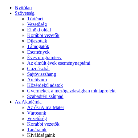
Nyitólap
Szövetség
Történet
Vezetőség
Elnöki oldal
Korábbi vezetők
Díjazottak
Támogatók
Események
Éves programterv
Az elmúlt évek eseménynaptárai
Gazdászbál
Sajtóvisszhang
Archívum
Közérdekű adatok
Gyermekek a mezőgazdaságban mintaprojekt
Szabadtéri színpad
Az Akadémia
Az ősi Alma Mater
Városunk
Vezetőség
Korábbi vezetők
Tanáraink
Kiválóságaink