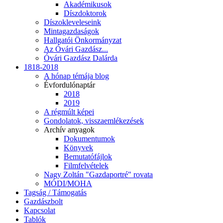
Akadémikusok
Díszdoktorok
Díszokleveleseink
Mintagazdaságok
Hallgatói Önkormányzat
Az Óvári Gazdász...
Óvári Gazdász Dalárda
1818-2018
A hónap témája blog
Évfordulónaptár
2018
2019
A régmúlt képei
Gondolatok, visszaemlékezések
Archív anyagok
Dokumentumok
Könyvek
Bemutatófájlok
Filmfelvételek
Nagy Zoltán "Gazdaportré" rovata
MÓDI/MOHA
Tagság / Támogatás
Gazdászbolt
Kapcsolat
Tablók