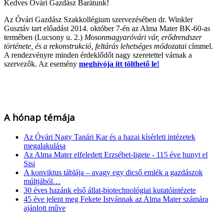
Kedves Óvári Gazdász Barátunk!
Az Óvári Gazdász Szakkollégium szervezésében dr. Winkler
Gusztáv tart előadást 2014. október 7-én az Alma Mater BK-60-as
termében (Lucsony u. 2.)
Mosonmagyaróvári vár, erődrendszer
története, és a rekonstrukció, feltárás lehetséges módozatai
címmel.
A rendezvényre minden érdeklődőt nagy szeretettel várnak a
szervezők. Az esemény
meghívója itt tölthető le!
A hónap témája
Az Óvári Nagy Tanári Kar és a hazai kísérleti intézetek
megalakulása
Az Alma Mater elfeledett Erzsébet-ligete - 115 éve hunyt el
Sisi
A konviktus táblája – avagy egy dicső emlék a gazdászok
múltjából…
30 éves hazánk első állat-biotechnológiai kutatóintézete
45 éve jelent meg Fekete Istvánnak az Alma Mater számára
ajánlott műve