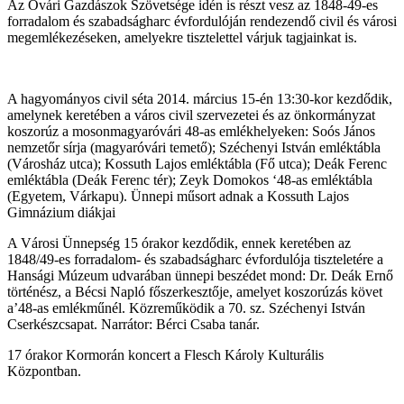
Az Óvári Gazdászok Szövetsége idén is részt vesz az 1848-49-es
forradalom és szabadságharc évfordulóján rendezendő civil és városi
megemlékezéseken, amelyekre tisztelettel várjuk tagjainkat is.
A hagyományos civil séta 2014. március 15-én 13:30-kor kezdődik,
amelynek keretében a város civil szervezetei és az önkormányzat
koszorúz a mosonmagyaróvári 48-as emlékhelyeken: Soós János
nemzetőr sírja (magyaróvári temető); Széchenyi István emléktábla
(Városház utca); Kossuth Lajos emléktábla (Fő utca); Deák Ferenc
emléktábla (Deák Ferenc tér); Zeyk Domokos ‘48-as emléktábla
(Egyetem, Várkapu). Ünnepi műsort adnak a Kossuth Lajos
Gimnázium diákjai
A Városi Ünnepség 15 órakor kezdődik, ennek keretében az
1848/49-es forradalom- és szabadságharc évfordulója tiszteletére a
Hansági Múzeum udvarában ünnepi beszédet mond: Dr. Deák Ernő
történész, a Bécsi Napló főszerkesztője, amelyet koszorúzás követ
a’48-as emlékműnél. Közreműködik a 70. sz. Széchenyi István
Cserkészcsapat. Narrátor: Bérci Csaba tanár.
17 órakor Kormorán koncert a Flesch Károly Kulturális
Központban.