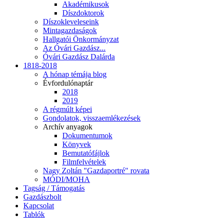
Akadémikusok
Díszdoktorok
Díszokleveleseink
Mintagazdaságok
Hallgatói Önkormányzat
Az Óvári Gazdász...
Óvári Gazdász Dalárda
1818-2018
A hónap témája blog
Évfordulónaptár
2018
2019
A régmúlt képei
Gondolatok, visszaemlékezések
Archív anyagok
Dokumentumok
Könyvek
Bemutatófájlok
Filmfelvételek
Nagy Zoltán "Gazdaportré" rovata
MÓDI/MOHA
Tagság / Támogatás
Gazdászbolt
Kapcsolat
Tablók