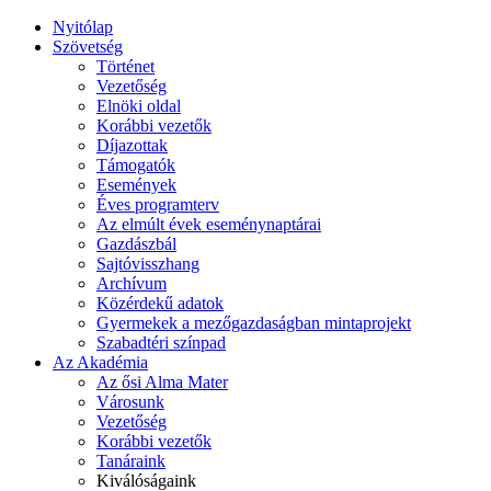
Nyitólap
Szövetség
Történet
Vezetőség
Elnöki oldal
Korábbi vezetők
Díjazottak
Támogatók
Események
Éves programterv
Az elmúlt évek eseménynaptárai
Gazdászbál
Sajtóvisszhang
Archívum
Közérdekű adatok
Gyermekek a mezőgazdaságban mintaprojekt
Szabadtéri színpad
Az Akadémia
Az ősi Alma Mater
Városunk
Vezetőség
Korábbi vezetők
Tanáraink
Kiválóságaink