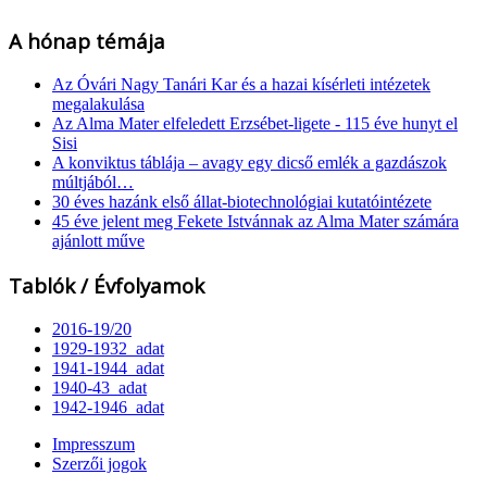
A hónap témája
Az Óvári Nagy Tanári Kar és a hazai kísérleti intézetek
megalakulása
Az Alma Mater elfeledett Erzsébet-ligete - 115 éve hunyt el
Sisi
A konviktus táblája – avagy egy dicső emlék a gazdászok
múltjából…
30 éves hazánk első állat-biotechnológiai kutatóintézete
45 éve jelent meg Fekete Istvánnak az Alma Mater számára
ajánlott műve
Tablók / Évfolyamok
2016-19/20
1929-1932_adat
1941-1944_adat
1940-43_adat
1942-1946_adat
Impresszum
Szerzői jogok