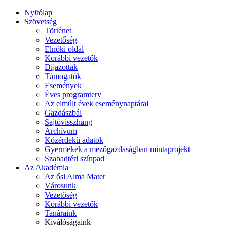
Nyitólap
Szövetség
Történet
Vezetőség
Elnöki oldal
Korábbi vezetők
Díjazottak
Támogatók
Események
Éves programterv
Az elmúlt évek eseménynaptárai
Gazdászbál
Sajtóvisszhang
Archívum
Közérdekű adatok
Gyermekek a mezőgazdaságban mintaprojekt
Szabadtéri színpad
Az Akadémia
Az ősi Alma Mater
Városunk
Vezetőség
Korábbi vezetők
Tanáraink
Kiválóságaink