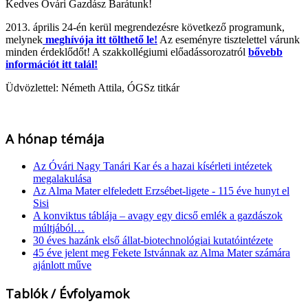
Kedves Óvári Gazdász Barátunk!
2013. április 24-én kerül megrendezésre következő programunk,
melynek
meghívója itt tölthető le!
Az eseményre tisztelettel várunk
minden érdeklődőt! A szakkollégiumi előadássorozatról
bővebb
információt itt talál!
Üdvözlettel: Németh Attila, ÓGSz titkár
A hónap témája
Az Óvári Nagy Tanári Kar és a hazai kísérleti intézetek
megalakulása
Az Alma Mater elfeledett Erzsébet-ligete - 115 éve hunyt el
Sisi
A konviktus táblája – avagy egy dicső emlék a gazdászok
múltjából…
30 éves hazánk első állat-biotechnológiai kutatóintézete
45 éve jelent meg Fekete Istvánnak az Alma Mater számára
ajánlott műve
Tablók / Évfolyamok