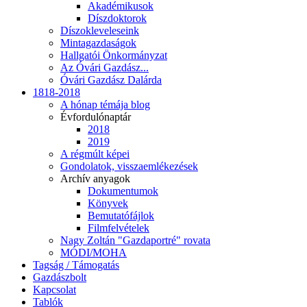
Akadémikusok
Díszdoktorok
Díszokleveleseink
Mintagazdaságok
Hallgatói Önkormányzat
Az Óvári Gazdász...
Óvári Gazdász Dalárda
1818-2018
A hónap témája blog
Évfordulónaptár
2018
2019
A régmúlt képei
Gondolatok, visszaemlékezések
Archív anyagok
Dokumentumok
Könyvek
Bemutatófájlok
Filmfelvételek
Nagy Zoltán "Gazdaportré" rovata
MÓDI/MOHA
Tagság / Támogatás
Gazdászbolt
Kapcsolat
Tablók